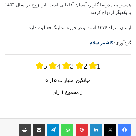
همسر محمدرضا گلزار، آیسان آقاخانی است. این زوج در سال 1402
با یکدیگر ازدواج کردند.
آیسان متولد ۱۳۷۶ است و در حوزه مدلینگ فعالیت دارد.
گردآوری:
کاشمر سلام
5
4
3
2
1
میانگین امتیازات
۵
از ۵
از مجموع
۱
رای
لینکدین
پینترست
واتس آپ
تلگرام
اشتراک گذاری از طریق ایمیل
چاپ