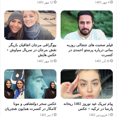
4 مهر 1403
12 مهر 1403
فیلم صحبت های جنجالی روزبه
بیوگرافی مرجان اتفاقیان بازیگر
بمانی درباره پرستو احمدی در
نقش مرجان در سریال سیاوش +
کنسرت
عکس هایش
29 آذر 1403
10 مهر 1402
پیام تبریک عید نوروز 1402 ریحانه
عکس سحر دولتشاهی و مونا
پارسا در ترکیه + عکس
کامکار در کنسرت همایون شجریان
3 فروردین 1402
2 تیر 1401