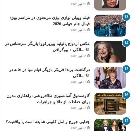
30 تیر 1405
فیلم ویولن نوازی بیژن مرتضوی در مراسم ویژه
فینال جام جهانی 2026
29 تیر 1405
عکس ازدواج پائولینا پوریزکووا بازیگر سرشناس در
61 سالگی + بیوگرافی
28 تیر 1405
درگذشت برندا فریکر بازیگر فیلم تنها در خانه در
81 سالگی
27 تیر 1405
گاوصندوق آسانسوری طلافروشی؛ راهکاری مدرن
برای حفاظت از طلا و جواهرات
27 تیر 1405
جدایی جورج و امل کلونی شایعه است یا واقعیت؟
25 تیر 1405