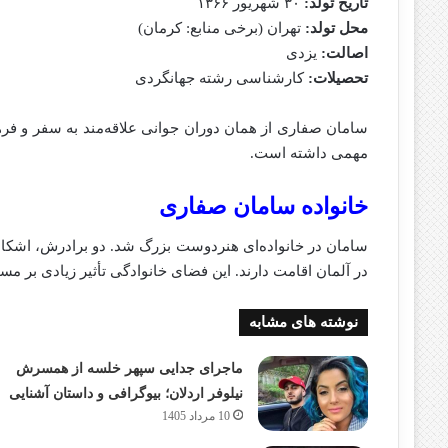
تاریخ تولد:
۳۰ شهریور ۱۳۶۶
محل تولد:
تهران (برخی منابع: کرمان)
اصالت:
یزدی
تحصیلات:
کارشناسی رشته جهانگردی
سامان صفاری از همان دوران جوانی علاقه‌مند به سفر و ف
مهمی داشته است.
خانواده سامان صفاری
سامان در خانواده‌ای هنردوست بزرگ شد. دو برادرش، اشکان و
در آلمان اقامت دارند. این فضای خانوادگی تأثیر زیادی بر مس
نوشته های مشابه
ماجرای جدایی سپهر خلسه از همسرش
نیلوفر اردلان؛ بیوگرافی و داستان آشنایی
10 مرداد 1405