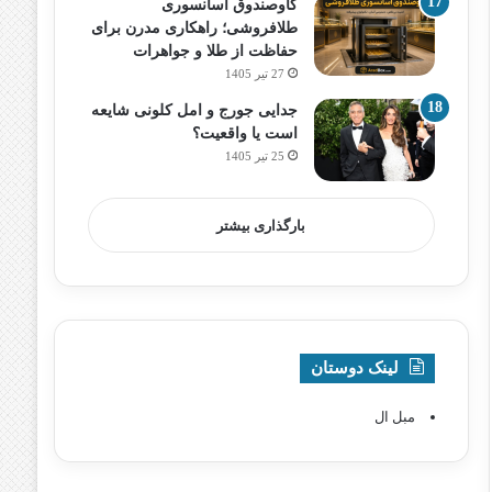
گاوصندوق آسانسوری
طلافروشی؛ راهکاری مدرن برای
حفاظت از طلا و جواهرات
27 تیر 1405
جدایی جورج و امل کلونی شایعه
است یا واقعیت؟
25 تیر 1405
بارگذاری بیشتر
لینک دوستان
مبل ال