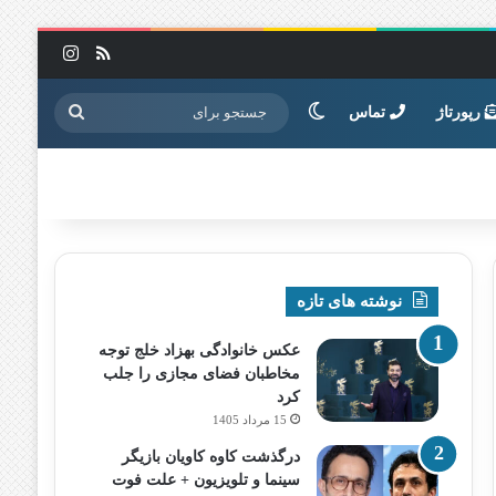
خوراک
اینستاگرا
تغییر پوسته
جستجو
رپورتاژ
تماس
برای
نوشته های تازه
عکس خانوادگی بهزاد خلج توجه
مخاطبان فضای مجازی را جلب
کرد
15 مرداد 1405
درگذشت کاوه کاویان بازیگر
سینما و تلویزیون + علت فوت