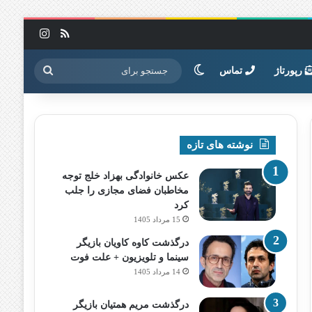
خوراک
اینستاگرا
تغییر پوسته
جستجو
رپورتاژ
تماس
برای
نوشته های تازه
عکس خانوادگی بهزاد خلج توجه
مخاطبان فضای مجازی را جلب
کرد
15 مرداد 1405
درگذشت کاوه کاویان بازیگر
سینما و تلویزیون + علت فوت
14 مرداد 1405
درگذشت مریم همتیان بازیگر