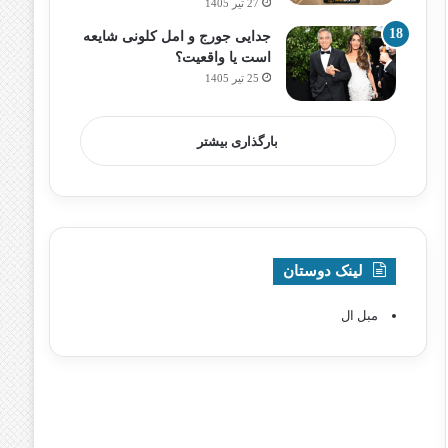
27 تیر 1405
جدایی جورج و امل کلونی شایعه
است یا واقعیت؟
25 تیر 1405
بارگذاری بیشتر
لینک دوستان
مبل ال