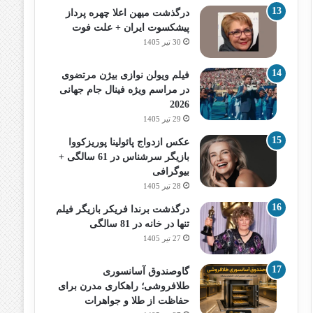
درگذشت میهن اعلا چهره پرداز
پیشکسوت ایران + علت فوت
30 تیر 1405
فیلم ویولن نوازی بیژن مرتضوی
در مراسم ویژه فینال جام جهانی
2026
29 تیر 1405
عکس ازدواج پائولینا پوریزکووا
بازیگر سرشناس در 61 سالگی +
بیوگرافی
28 تیر 1405
درگذشت برندا فریکر بازیگر فیلم
تنها در خانه در 81 سالگی
27 تیر 1405
گاوصندوق آسانسوری
طلافروشی؛ راهکاری مدرن برای
حفاظت از طلا و جواهرات