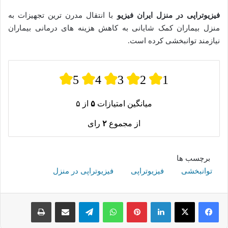
فیزیوتراپی در منزل ایران فیزیو
با انتقال مدرن ترین تجهیزات به
منزل بیماران کمک شایانی به کاهش هزینه های درمانی بیماران
نیازمند توانبخشی کرده است.
5
4
3
2
1
میانگین امتیازات
۵
از ۵
از مجموع
۲
رای
برچسب ها
توانبخشی
فیزیوتراپی
فیزیوتراپی در منزل
لینکدین
پینترست
واتس آپ
تلگرام
اشتراک گذاری از طریق ایمیل
چاپ