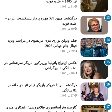
تیر 1405 + علت فوت
31 تیر 1405
درگذشت میهن اعلا چهره پرداز پیشکسوت ایران +
علت فوت
30 تیر 1405
فیلم ویولن نوازی بیژن مرتضوی در مراسم ویژه
فینال جام جهانی 2026
29 تیر 1405
عکس ازدواج پائولینا پوریزکووا بازیگر سرشناس در
61 سالگی + بیوگرافی
28 تیر 1405
درگذشت برندا فریکر بازیگر فیلم تنها در خانه در
81 سالگی
27 تیر 1405
گاوصندوق آسانسوری طلافروشی؛ راهکاری مدرن