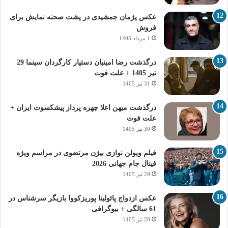
عکس پژمان جمشیدی در پشت صحنه نمایش برای
فروش
1 مرداد 1405
درگذشت رضا امینیان دستیار کارگردان سینما 29
تیر 1405 + علت فوت
31 تیر 1405
درگذشت میهن اعلا چهره پرداز پیشکسوت ایران +
علت فوت
30 تیر 1405
فیلم ویولن نوازی بیژن مرتضوی در مراسم ویژه
فینال جام جهانی 2026
29 تیر 1405
عکس ازدواج پائولینا پوریزکووا بازیگر سرشناس در
61 سالگی + بیوگرافی
28 تیر 1405