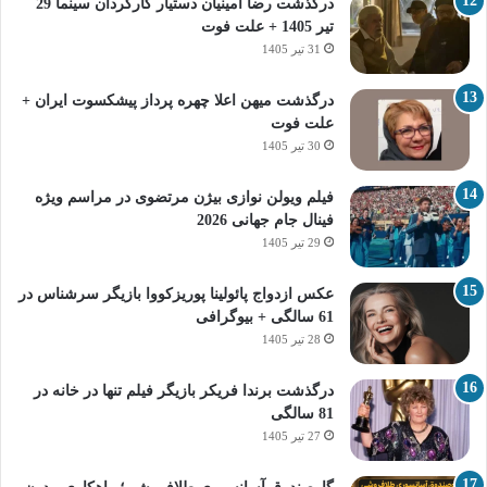
درگذشت رضا امینیان دستیار کارگردان سینما 29
تیر 1405 + علت فوت
31 تیر 1405
درگذشت میهن اعلا چهره پرداز پیشکسوت ایران +
علت فوت
30 تیر 1405
فیلم ویولن نوازی بیژن مرتضوی در مراسم ویژه
فینال جام جهانی 2026
29 تیر 1405
عکس ازدواج پائولینا پوریزکووا بازیگر سرشناس در
61 سالگی + بیوگرافی
28 تیر 1405
درگذشت برندا فریکر بازیگر فیلم تنها در خانه در
81 سالگی
27 تیر 1405