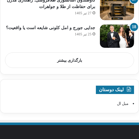
گاوصندوق آسانسوری طلافروشی؛ راهکاری مدرن
برای حفاظت از طلا و جواهرات
27 تیر 1405
جدایی جورج و امل کلونی شایعه است یا واقعیت؟
25 تیر 1405
بارگذاری بیشتر
لینک دوستان
مبل ال