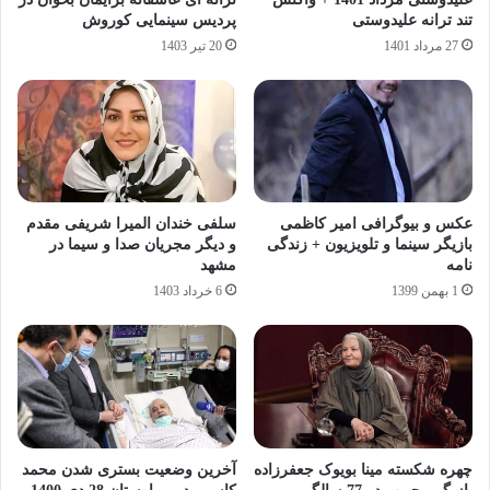
تند ترانه علیدوستی
پردیس سینمایی کوروش
27 مرداد 1401
20 تیر 1403
عکس و بیوگرافی امیر کاظمی
سلفی خندان المیرا شریفی مقدم
بازیگر سینما و تلویزیون + زندگی
و دیگر مجریان صدا و سیما در
نامه
مشهد
1 بهمن 1399
6 خرداد 1403
چهره شکسته مینا بویوک جعفرزاده
آخرین وضعیت بستری شدن محمد