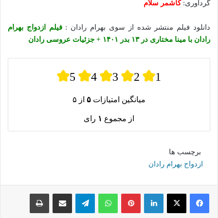
گردآوری:
کاشمر سلام
دانلود فیلم منتشر شده از سوی بهرام رادان :
فیلم ازدواج بهرام
رادان با مینا مختاری در ۱۳ بدر ۱۴۰۱ + جزئیات عروسی رادان
5
4
3
2
1
میانگین امتیازات
۵
از ۵
از مجموع
۱
رای
برچسب ها
ازدواج بهرام رادان
لینکدین
پینترست
واتس آپ
تلگرام
اشتراک گذاری از طریق ایمیل
چاپ