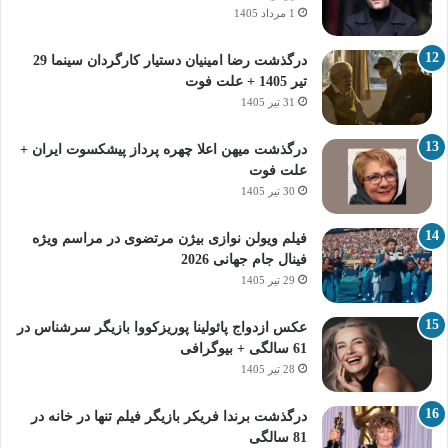
1 مرداد 1405
درگذشت رضا امینیان دستیار کارگردان سینما 29
تیر 1405 + علت فوت
31 تیر 1405
درگذشت میهن اعلا چهره پرداز پیشکسوت ایران +
علت فوت
30 تیر 1405
فیلم ویولن نوازی بیژن مرتضوی در مراسم ویژه
فینال جام جهانی 2026
29 تیر 1405
عکس ازدواج پائولینا پوریزکووا بازیگر سرشناس در
61 سالگی + بیوگرافی
28 تیر 1405
درگذشت برندا فریکر بازیگر فیلم تنها در خانه در
81 سالگی