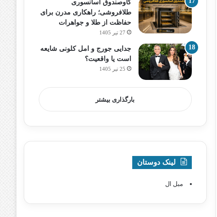
گاوصندوق آسانسوری
طلافروشی؛ راهکاری مدرن برای
حفاظت از طلا و جواهرات
27 تیر 1405
جدایی جورج و امل کلونی شایعه
است یا واقعیت؟
25 تیر 1405
بارگذاری بیشتر
لینک دوستان
مبل ال