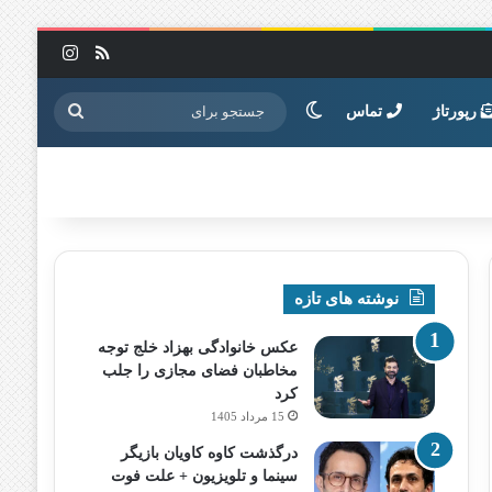
خوراک
اینستاگرا
تغییر پوسته
جستجو
رپورتاژ
تماس
برای
نوشته های تازه
عکس خانوادگی بهزاد خلج توجه
مخاطبان فضای مجازی را جلب
کرد
15 مرداد 1405
درگذشت کاوه کاویان بازیگر
سینما و تلویزیون + علت فوت