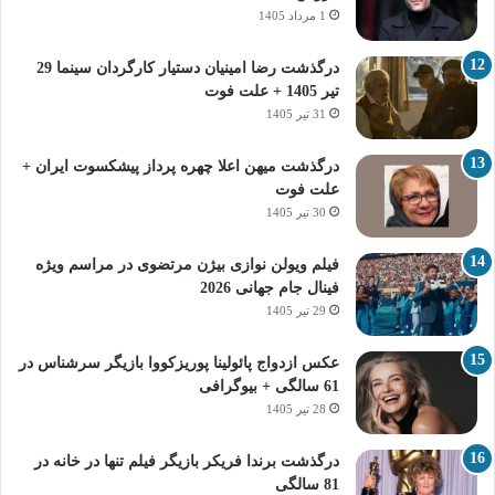
1 مرداد 1405
درگذشت رضا امینیان دستیار کارگردان سینما 29
تیر 1405 + علت فوت
31 تیر 1405
درگذشت میهن اعلا چهره پرداز پیشکسوت ایران +
علت فوت
30 تیر 1405
فیلم ویولن نوازی بیژن مرتضوی در مراسم ویژه
فینال جام جهانی 2026
29 تیر 1405
عکس ازدواج پائولینا پوریزکووا بازیگر سرشناس در
61 سالگی + بیوگرافی
28 تیر 1405
درگذشت برندا فریکر بازیگر فیلم تنها در خانه در
81 سالگی