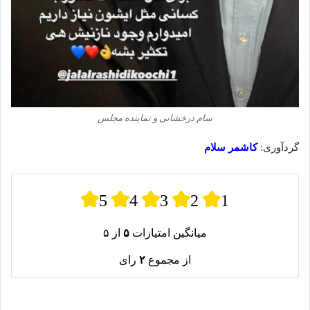
سام درخشانی و نماینده مجلس
گردآوری:
کاشمر سلام
5
4
3
2
1
میانگین امتیازات
۵
از ۵
از مجموع
۲
رای