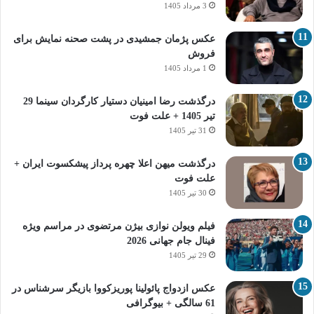
3 مرداد 1405
عکس پژمان جمشیدی در پشت صحنه نمایش برای
فروش
1 مرداد 1405
درگذشت رضا امینیان دستیار کارگردان سینما 29
تیر 1405 + علت فوت
31 تیر 1405
درگذشت میهن اعلا چهره پرداز پیشکسوت ایران +
علت فوت
30 تیر 1405
فیلم ویولن نوازی بیژن مرتضوی در مراسم ویژه
فینال جام جهانی 2026
29 تیر 1405
عکس ازدواج پائولینا پوریزکووا بازیگر سرشناس در
61 سالگی + بیوگرافی