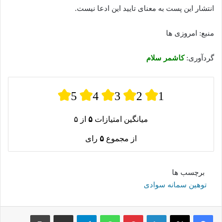
انتشار این پست به معنای تایید این ادعا نیست.
منبع: امروزی ها
گردآوری:
کاشمر سلام
5
4
3
2
1
میانگین امتیازات
۵
از ۵
از مجموع
۵
رای
برچسب ها
توهین سمانه سوادی
لینکدین
پینترست
واتس آپ
تلگرام
اشتراک گذاری از طریق ایمیل
چاپ