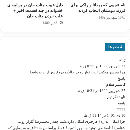
نام عجیبی که ریحانا و راکی برای
دلیل غیبت جناب خان در برنامه ی
فرزند دومشان انتخاب کردند
خندوانه در چند قسمت اخیر +
علت نبودن جناب خان
18 شهریور 1402
31 تیر 1400
‫4 نظرها
ژاله
گ
27 شهریور 1399 در 0:55 ق.ظ
ف
ت
چرا منتشر میکنید این اخبار رو در حالیکه دروغ دور از اد به واقعا
:
پاسخ
کاشمر سلام
گ
27 شهریور 1399 در 10:31 ق.ظ
ف
تایید نکردیم
ت
:
پاسخ
۲۲۲۲
گ
10 دی 1401 در 11:14 ق.ظ
ف
ت
چرا امکان نداره؟!هرچیزی امکان داره،شما چقدر محمدرضا گلزار رو می
:
شناسید؟!اصلا می دونید چه جور آدمیه؟!فقط براساس چندتا فیلم سینمایی که