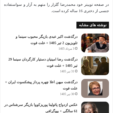
در صفحه توییتر خود محمدرضا گلزار را متهم به آزار و سواستفاده
جنسی از دختری 16 ساله کرده است.
نوشته های مشابه
درگذشت اکبر عبدی بازیگر محبوب سینما و
تلویزیون 2 تیر 1405 + علت فوت
3 مرداد 1405
درگذشت رضا امینیان دستیار کارگردان سینما 29
تیر 1405 + علت فوت
31 تیر 1405
درگذشت میهن اعلا چهره پرداز پیشکسوت ایران +
علت فوت
30 تیر 1405
عکس ازدواج پائولینا پوریزکووا بازیگر سرشناس در
61 سالگی + بیوگرافی