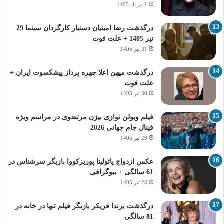
1 مرداد 1405
درگذشت رضا امینیان دستیار کارگردان سینما 29
تیر 1405 + علت فوت
31 تیر 1405
درگذشت میهن اعلا چهره پرداز پیشکسوت ایران +
علت فوت
30 تیر 1405
فیلم ویولن نوازی بیژن مرتضوی در مراسم ویژه
فینال جام جهانی 2026
29 تیر 1405
عکس ازدواج پائولینا پوریزکووا بازیگر سرشناس در
61 سالگی + بیوگرافی
28 تیر 1405
درگذشت برندا فریکر بازیگر فیلم تنها در خانه در
81 سالگی