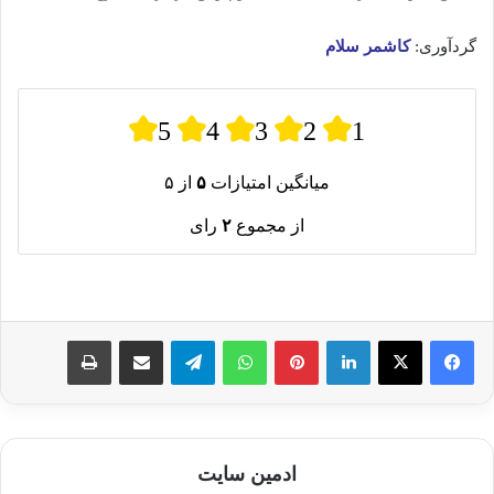
گردآوری:
کاشمر سلام
5
4
3
2
1
میانگین امتیازات
۵
از ۵
از مجموع
۲
رای
لینکدین
پینترست
واتس آپ
تلگرام
اشتراک گذاری از طریق ایمیل
چاپ
ادمین سایت