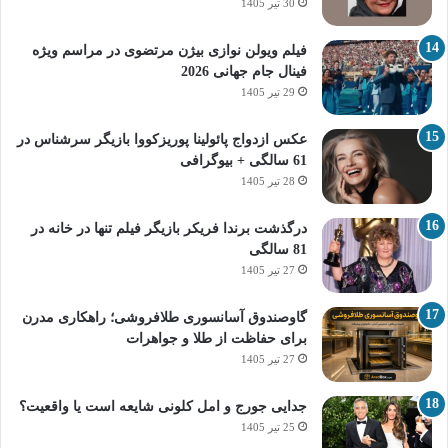
30 تیر 1405
فیلم ویولن نوازی بیژن مرتضوی در مراسم ویژه
فینال جام جهانی 2026
29 تیر 1405
عکس ازدواج پائولینا پوریزکووا بازیگر سرشناس در
61 سالگی + بیوگرافی
28 تیر 1405
درگذشت برندا فریکر بازیگر فیلم تنها در خانه در
81 سالگی
27 تیر 1405
گاوصندوق آسانسوری طلافروشی؛ راهکاری مدرن
برای حفاظت از طلا و جواهرات
27 تیر 1405
جدایی جورج و امل کلونی شایعه است یا واقعیت؟
25 تیر 1405