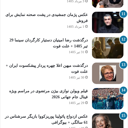
3 مرداد 1405
عکس پژمان جمشیدی در پشت صحنه نمایش برای
فروش
1 مرداد 1405
درگذشت رضا امینیان دستیار کارگردان سینما 29
تیر 1405 + علت فوت
31 تیر 1405
درگذشت میهن اعلا چهره پرداز پیشکسوت ایران +
علت فوت
30 تیر 1405
فیلم ویولن نوازی بیژن مرتضوی در مراسم ویژه
فینال جام جهانی 2026
29 تیر 1405
عکس ازدواج پائولینا پوریزکووا بازیگر سرشناس در
61 سالگی + بیوگرافی