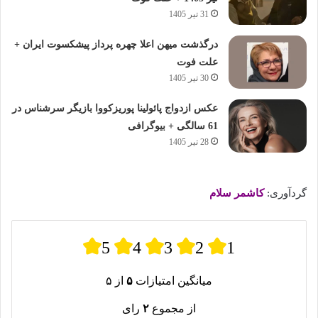
31 تیر 1405
درگذشت میهن اعلا چهره پرداز پیشکسوت ایران +
علت فوت
30 تیر 1405
عکس ازدواج پائولینا پوریزکووا بازیگر سرشناس در
61 سالگی + بیوگرافی
28 تیر 1405
گردآوری:
کاشمر سلام
5
4
3
2
1
میانگین امتیازات
۵
از ۵
از مجموع
۲
رای