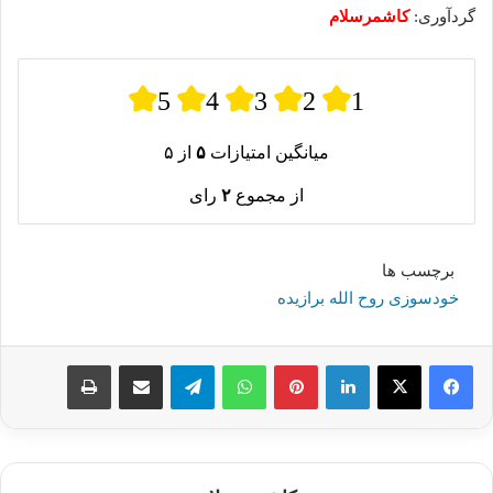
گردآوری:
کاشمرسلام
5
4
3
2
1
میانگین امتیازات
۵
از ۵
از مجموع
۲
رای
برچسب ها
خودسوزی روح الله برازیده
لینکدین
پینترست
واتس آپ
تلگرام
اشتراک گذاری از طریق ایمیل
چاپ