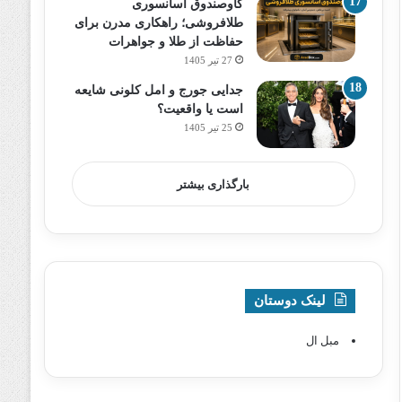
گاوصندوق آسانسوری
طلافروشی؛ راهکاری مدرن برای
حفاظت از طلا و جواهرات
27 تیر 1405
جدایی جورج و امل کلونی شایعه
است یا واقعیت؟
25 تیر 1405
بارگذاری بیشتر
لینک دوستان
مبل ال