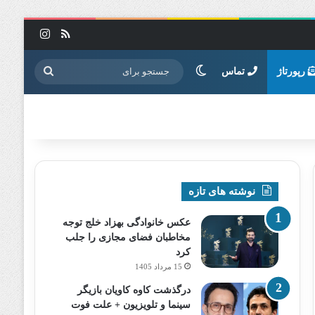
خوراک
اینستاگرا
تغییر پوسته
جستجو
رپورتاژ
تماس
برای
نوشته های تازه
عکس خانوادگی بهزاد خلج توجه
مخاطبان فضای مجازی را جلب
کرد
15 مرداد 1405
درگذشت کاوه کاویان بازیگر
سینما و تلویزیون + علت فوت