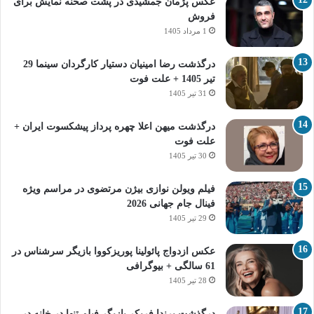
عکس پژمان جمشیدی در پشت صحنه نمایش برای
فروش
1 مرداد 1405
درگذشت رضا امینیان دستیار کارگردان سینما 29
تیر 1405 + علت فوت
31 تیر 1405
درگذشت میهن اعلا چهره پرداز پیشکسوت ایران +
علت فوت
30 تیر 1405
فیلم ویولن نوازی بیژن مرتضوی در مراسم ویژه
فینال جام جهانی 2026
29 تیر 1405
عکس ازدواج پائولینا پوریزکووا بازیگر سرشناس در
61 سالگی + بیوگرافی
28 تیر 1405
درگذشت برندا فریکر بازیگر فیلم تنها در خانه در