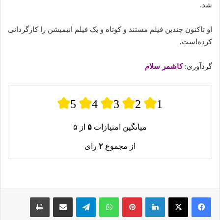
شد.
او تاکنون چندین فیلم مستند و کوتاه و یک فیلم انیمیشن را کارگردانی
کرده‌است.
گردآوری:
کاشمر سلام
5
4
3
2
1
میانگین امتیازات
۵
از ۵
از مجموع
۲
رای
لینکدین
پینترست
واتس آپ
تلگرام
اشتراک گذاری از طریق ایمیل
چاپ