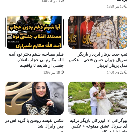
3 مرداد 1403
16 تیر 1399
تیپ جدید پریناز ایزدیار بازیگر
فیلم مصاحبه شبنم دختر نوه آیت
سریال جیران حسن فتحی + عکس
الله مکارم بی حجاب انقلاب
مدل پریناز ایزدیار
جنسی از شایعه تا واقعیت
22 دی 1400
18 تیر 1399
بیوگرافی ادا اوزرکان بازیگر ترکیه
عکس نفیسه روشن با گربه اش در
ای سریال عشق ممنوعه + عکس
چین وایرال شد
های ادا اوزرکان