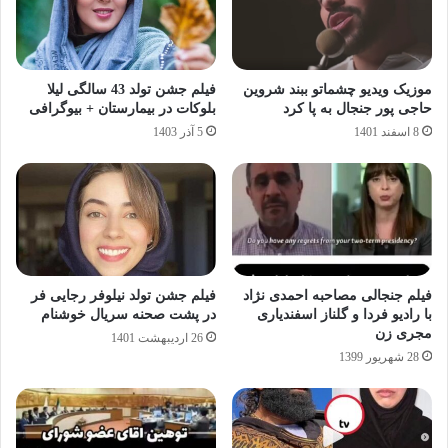
موزیک ویدیو چشماتو ببند شروین
فیلم جشن تولد 43 سالگی لیلا
حاجی پور جنجال به پا کرد
بلوکات در بیمارستان + بیوگرافی
8 اسفند 1401
5 آذر 1403
فیلم جنجالی مصاحبه احمدی نژاد
فیلم جشن تولد نیلوفر رجایی فر
با رادیو فردا و گلناز اسفندیاری
در پشت صحنه سریال خوشنام
مجری زن
26 اردیبهشت 1401
28 شهریور 1399