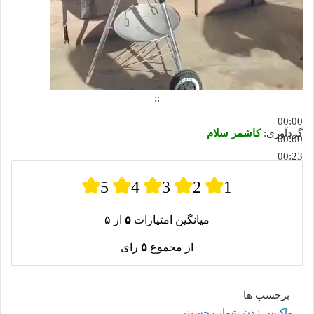
::
00:00
گردآوری:
کاشمر سلام
00:00
00:23
5
4
3
2
1
میانگین امتیازات
۵
از ۵
از مجموع
۵
رای
برچسب ها
واکسن زدن شهاب حسینی