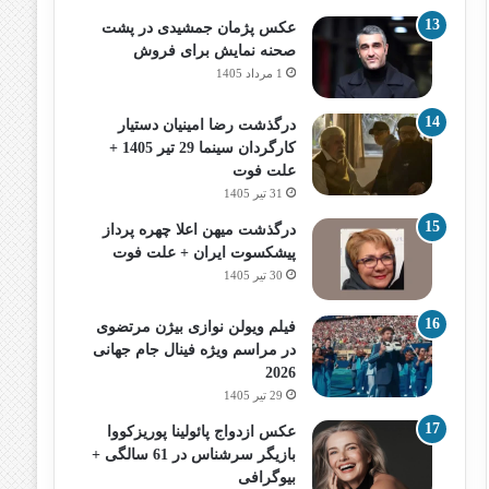
عکس پژمان جمشیدی در پشت
صحنه نمایش برای فروش
1 مرداد 1405
درگذشت رضا امینیان دستیار
کارگردان سینما 29 تیر 1405 +
علت فوت
31 تیر 1405
درگذشت میهن اعلا چهره پرداز
پیشکسوت ایران + علت فوت
30 تیر 1405
فیلم ویولن نوازی بیژن مرتضوی
در مراسم ویژه فینال جام جهانی
2026
29 تیر 1405
عکس ازدواج پائولینا پوریزکووا
بازیگر سرشناس در 61 سالگی +
بیوگرافی