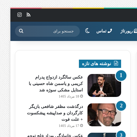
خوراک
اینستاگرا
تغییر پوسته
جستجو
رپورتاژ
تماس
برای
نوشته های تازه
عکس سالگرد ازدواج پدرام
کریمی و یاسمن شاه‌ حسینی با
استایل مشکی سوژه شد
18 مرداد 1405
درگذشت مظفر شافعی بازیگر
کارگردان و صداپیشه پیشکسوت
+ علت فوت
17 مرداد 1405
عکس خانوادگی بهزاد خلج توجه