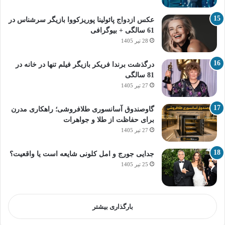
عکس ازدواج پائولینا پوریزکووا بازیگر سرشناس در
61 سالگی + بیوگرافی
28 تیر 1405
درگذشت برندا فریکر بازیگر فیلم تنها در خانه در
81 سالگی
27 تیر 1405
گاوصندوق آسانسوری طلافروشی؛ راهکاری مدرن
برای حفاظت از طلا و جواهرات
27 تیر 1405
جدایی جورج و امل کلونی شایعه است یا واقعیت؟
25 تیر 1405
بارگذاری بیشتر