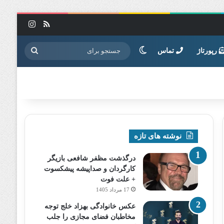
خوراک
اینستاگرا
تغییر پوسته
جستجو
رپورتاژ
تماس
برای
نوشته های تازه
درگذشت مظفر شافعی بازیگر
کارگردان و صداپیشه پیشکسوت
+ علت فوت
17 مرداد 1405
عکس خانوادگی بهزاد خلج توجه
مخاطبان فضای مجازی را جلب