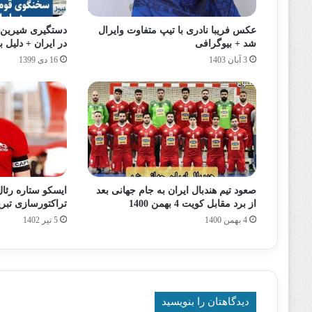
عکس فریبا نادری با تیپ متفاوت وایرال
دستگیری شیرین ن
شد + بیوگرافی
در ایران + دلیل
3 آبان 1403
16 دی 1399
صعود تیم هندبال ایران به جام جهانی بعد
ایسکو ستاره رئال
از برد مقابل کویت 4 بهمن 1400
تراکتورسازی تبری
4 بهمن 1400
5 تیر 1402
دیدگاهتان را بنویسید