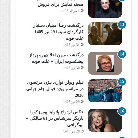
صحنه نمایش برای فروش
1 مرداد 1405
درگذشت رضا امینیان دستیار
کارگردان سینما 29 تیر 1405 +
علت فوت
31 تیر 1405
درگذشت میهن اعلا چهره پرداز
پیشکسوت ایران + علت فوت
30 تیر 1405
فیلم ویولن نوازی بیژن مرتضوی
در مراسم ویژه فینال جام جهانی
2026
29 تیر 1405
عکس ازدواج پائولینا پوریزکووا
بازیگر سرشناس در 61 سالگی +
بیوگرافی
28 تیر 1405