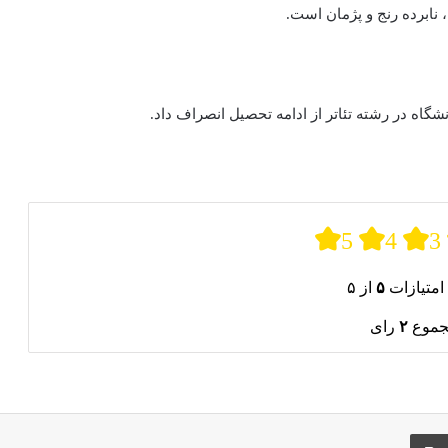
، نابرده رنج و پژمان است.
شگاه در رشته تئاتر از ادامه تحصیل انصراف داد.
5
4
3
امتیازات
۵
از ۵
جموع
۲
رای
ری از طریق ایمیل
چاپ