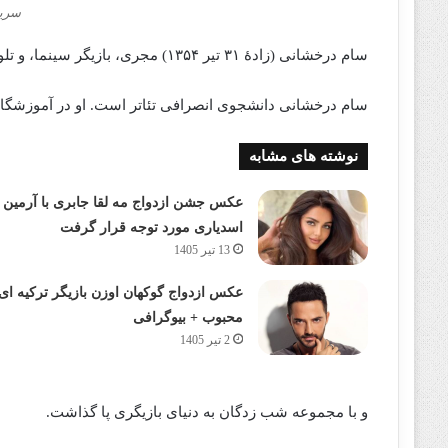
سریا
سام درخشانی (زادهٔ ۳۱ تیر ۱۳۵۴) مجری، بازیگر سینما، و تلویزیون اهل ایران است.
سام درخشانی دانشجوی انصرافی تئاتر است. او در آموزشگاه 
نوشته های مشابه
عکس جشن ازدواج مه لقا جابری با آرمین
اسدیاری مورد توجه قرار گرفت
13 تیر 1405
عکس ازدواج گوکهان اوزن بازیگر ترکیه ای
محبوب + بیوگرافی
2 تیر 1405
و با مجموعه شب زدگان به دنیای بازیگری پا گذاشت.