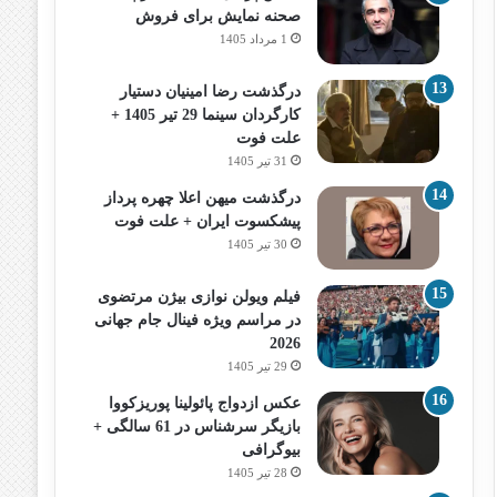
صحنه نمایش برای فروش
1 مرداد 1405
درگذشت رضا امینیان دستیار
کارگردان سینما 29 تیر 1405 +
علت فوت
31 تیر 1405
درگذشت میهن اعلا چهره پرداز
پیشکسوت ایران + علت فوت
30 تیر 1405
فیلم ویولن نوازی بیژن مرتضوی
در مراسم ویژه فینال جام جهانی
2026
29 تیر 1405
عکس ازدواج پائولینا پوریزکووا
بازیگر سرشناس در 61 سالگی +
بیوگرافی
28 تیر 1405