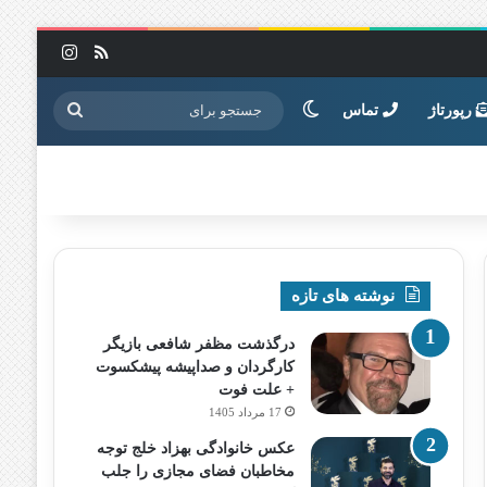
خوراک
اینستاگرا
تغییر پوسته
جستجو
رپورتاژ
تماس
برای
نوشته های تازه
درگذشت مظفر شافعی بازیگر
کارگردان و صداپیشه پیشکسوت
+ علت فوت
17 مرداد 1405
عکس خانوادگی بهزاد خلج توجه
مخاطبان فضای مجازی را جلب