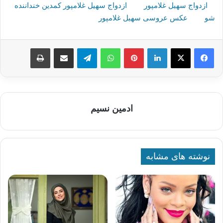
ازدواج سهیل غلامپور
ازدواج سهیل غلامپور کمدین خنداننده
شو
عکس عروسی سهیل غلامپور
لینکدین
پینترست
واتس آپ
تلگرام
اشتراک گذاری از طریق ایمیل
چاپ
ادمین نسیم
نوشته های مشابه