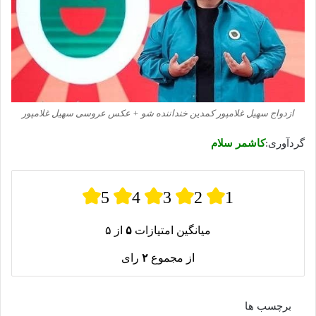
ازدواج سهیل غلامپور کمدین خنداننده شو + عکس عروسی سهیل غلامپور
گردآوری:
کاشمر سلام
5
4
3
2
1
میانگین امتیازات
۵
از ۵
از مجموع
۲
رای
برچسب ها