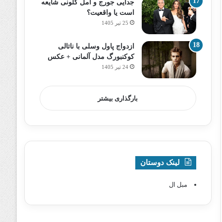
جدایی جورج و امل کلونی شایعه
است یا واقعیت؟
25 تیر 1405
ازدواج پاول وسلی با ناتالی
کوکنبورگ مدل آلمانی + عکس
24 تیر 1405
بارگذاری بیشتر
لینک دوستان
مبل ال