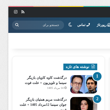
خوراک
اینستاگرا
تغییر پوسته
جستجو
رپورتاژ
تماس
برای
نوشته های تازه
درگذشت کاوه کاویان بازیگر
سینما و تلویزیون + علت فوت
14 مرداد 1405
درگذشت مریم همتیان بازیگر
جوان سینما 12مرداد 1405 + علت
فوت