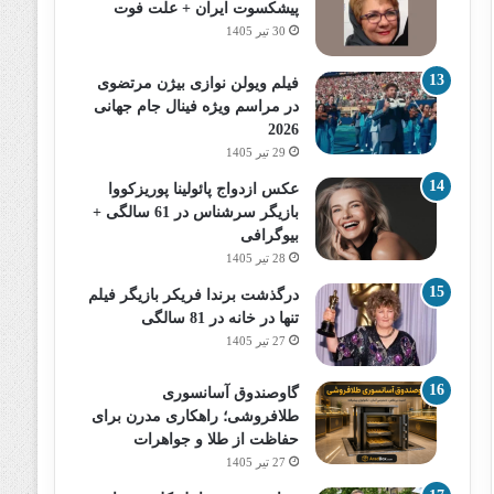
پیشکسوت ایران + علت فوت
30 تیر 1405
فیلم ویولن نوازی بیژن مرتضوی
در مراسم ویژه فینال جام جهانی
2026
29 تیر 1405
عکس ازدواج پائولینا پوریزکووا
بازیگر سرشناس در 61 سالگی +
بیوگرافی
28 تیر 1405
درگذشت برندا فریکر بازیگر فیلم
تنها در خانه در 81 سالگی
27 تیر 1405
گاوصندوق آسانسوری
طلافروشی؛ راهکاری مدرن برای
حفاظت از طلا و جواهرات
27 تیر 1405