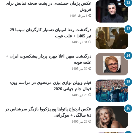
عکس پژمان جمشیدی در پشت صحنه نمایش برای
فروش
1 مرداد 1405
درگذشت رضا امینیان دستیار کارگردان سینما 29
تیر 1405 + علت فوت
31 تیر 1405
درگذشت میهن اعلا چهره پرداز پیشکسوت ایران +
علت فوت
30 تیر 1405
فیلم ویولن نوازی بیژن مرتضوی در مراسم ویژه
فینال جام جهانی 2026
29 تیر 1405
عکس ازدواج پائولینا پوریزکووا بازیگر سرشناس در
61 سالگی + بیوگرافی
28 تیر 1405