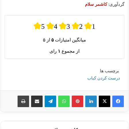
گردآوری:
کاشمر سلام
5
4
3
2
1
میانگین امتیازات
۵
از ۵
از مجموع
۱
رای
برچسب ها
درست کردن کباب
لینکدین
پینترست
واتس آپ
تلگرام
اشتراک گذاری از طریق ایمیل
چاپ