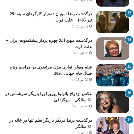
درگذشت رضا امینیان دستیار کارگردان سینما 29
تیر 1405 + علت فوت
31 تیر 1405
درگذشت میهن اعلا چهره پرداز پیشکسوت ایران +
علت فوت
30 تیر 1405
فیلم ویولن نوازی بیژن مرتضوی در مراسم ویژه
فینال جام جهانی 2026
29 تیر 1405
عکس ازدواج پائولینا پوریزکووا بازیگر سرشناس در
61 سالگی + بیوگرافی
28 تیر 1405
درگذشت برندا فریکر بازیگر فیلم تنها در خانه در
81 سالگی
27 تیر 1405