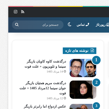
خوراک
اینستاگرا
تغییر پوسته
جستجو
رپورتاژ
تماس
برای
نوشته های تازه
درگذشت کاوه کاویان بازیگر
سینما و تلویزیون + علت فوت
14 مرداد 1405
درگذشت مریم همتیان بازیگر
جوان سینما 12مرداد 1405 + علت
فوت
12 مرداد 1405
عکس ازدواج اما رابرتز بازیگر