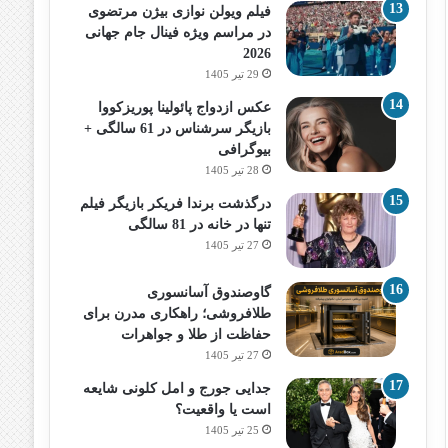
فیلم ویولن نوازی بیژن مرتضوی
در مراسم ویژه فینال جام جهانی
2026
29 تیر 1405
عکس ازدواج پائولینا پوریزکووا
بازیگر سرشناس در 61 سالگی +
بیوگرافی
28 تیر 1405
درگذشت برندا فریکر بازیگر فیلم
تنها در خانه در 81 سالگی
27 تیر 1405
گاوصندوق آسانسوری
طلافروشی؛ راهکاری مدرن برای
حفاظت از طلا و جواهرات
27 تیر 1405
جدایی جورج و امل کلونی شایعه
است یا واقعیت؟
25 تیر 1405