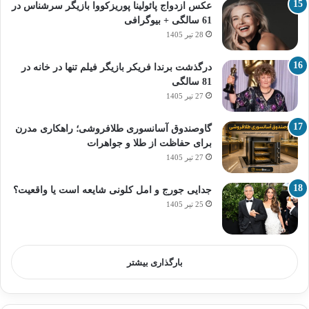
عکس ازدواج پائولینا پوریزکووا بازیگر سرشناس در
61 سالگی + بیوگرافی
28 تیر 1405
درگذشت برندا فریکر بازیگر فیلم تنها در خانه در
81 سالگی
27 تیر 1405
گاوصندوق آسانسوری طلافروشی؛ راهکاری مدرن
برای حفاظت از طلا و جواهرات
27 تیر 1405
جدایی جورج و امل کلونی شایعه است یا واقعیت؟
25 تیر 1405
بارگذاری بیشتر