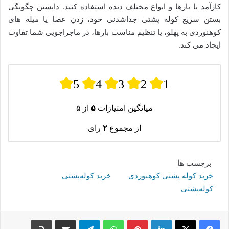
کارآمد با بارها و انواع مختلف دنده استفاده کنید. دانستن چگونگی
بستن سریع کوله پشتی جداشدنی خود، زدن عصا یا میله های
کوهنوردی به پهلو، یا تنظیم مناسب بارها، در ماجراجویی شما تفاوت
ایجاد می کند.
5
4
3
2
1
میانگین امتیازات
۵
از ۵
از مجموع
۲
رای
برچسب ها
خرید کوله پشتی کوهنوردی
خرید کوله‌پشتی
کوله‌پشتی
لینکدین
پینترست
واتس آپ
تلگرام
اشتراک گذاری از طریق ایمیل
چاپ