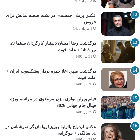
3 مرداد 1405
عکس پژمان جمشیدی در پشت صحنه نمایش برای
فروش
1 مرداد 1405
درگذشت رضا امینیان دستیار کارگردان سینما 29
تیر 1405 + علت فوت
31 تیر 1405
درگذشت میهن اعلا چهره پرداز پیشکسوت ایران +
علت فوت
30 تیر 1405
فیلم ویولن نوازی بیژن مرتضوی در مراسم ویژه
فینال جام جهانی 2026
29 تیر 1405
عکس ازدواج پائولینا پوریزکووا بازیگر سرشناس در
61 سالگی + بیوگرافی
28 تیر 1405