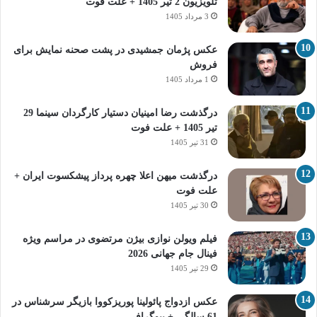
تلویزیون 2 تیر 1405 + علت فوت
3 مرداد 1405
عکس پژمان جمشیدی در پشت صحنه نمایش برای
فروش
1 مرداد 1405
درگذشت رضا امینیان دستیار کارگردان سینما 29
تیر 1405 + علت فوت
31 تیر 1405
درگذشت میهن اعلا چهره پرداز پیشکسوت ایران +
علت فوت
30 تیر 1405
فیلم ویولن نوازی بیژن مرتضوی در مراسم ویژه
فینال جام جهانی 2026
29 تیر 1405
عکس ازدواج پائولینا پوریزکووا بازیگر سرشناس در
61 سالگی + بیوگرافی