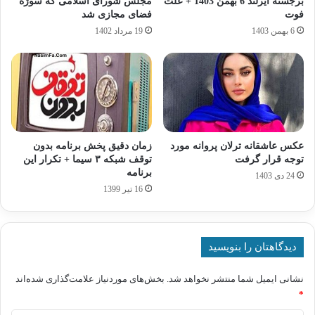
برجسته‌ ایرلند 6 بهمن 1403 + علت
مجلس شورای اسلامی که سوژه
فوت
فضای مجازی شد
6 بهمن 1403
19 مرداد 1402
عکس عاشقانه ترلان پروانه مورد
زمان دقیق پخش برنامه بدون
توجه قرار گرفت
توقف شبکه ۳ سیما + تکرار این
برنامه
24 دی 1403
16 تیر 1399
دیدگاهتان را بنویسید
نشانی ایمیل شما منتشر نخواهد شد.
بخش‌های موردنیاز علامت‌گذاری شده‌اند
*