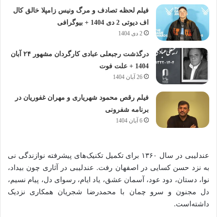
فیلم لحظه تصادف و مرگ ونیس زامپلا خالق کال
اف دیوتی 2 دی 1404 + بیوگرافی
2 دی 1404
درگذشت رجبعلی عبادی کارگردان مشهور ۲۴ آبان
1404 + علت فوت
26 آبان 1404
فیلم رقص محمود شهریاری و مهران غفوریان در
برنامه شفرونی
6 آبان 1404
عندلیبی در سال ۱۳۶۰ برای تکمیل تکنیک‌های پیشرفته نوازندگی نی
به نزد حسن کسایی در اصفهان رفت. عندلیبی در آثاری چون بیداد،
نوا، دستان، دود عود، آسمان عشق، یاد ایام، رسوای دل، پیام نسیم،
دل مجنون و سرو چمان با محمدرضا شجریان همکاری نزدیک
داشته‌است.