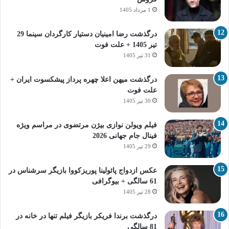
1 مرداد 1405
درگذشت رضا امینیان دستیار کارگردان سینما 29
تیر 1405 + علت فوت
31 تیر 1405
درگذشت میهن اعلا چهره پرداز پیشکسوت ایران +
علت فوت
30 تیر 1405
فیلم ویولن نوازی بیژن مرتضوی در مراسم ویژه
فینال جام جهانی 2026
29 تیر 1405
عکس ازدواج پائولینا پوریزکووا بازیگر سرشناس در
61 سالگی + بیوگرافی
28 تیر 1405
درگذشت برندا فریکر بازیگر فیلم تنها در خانه در
81 سالگی