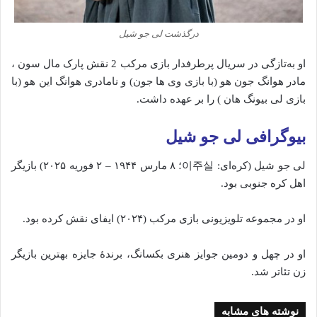
درگذشت لی جو شیل
او به‌تازگی در سریال پرطرفدار بازی مرکب 2 نقش پارک مال سون ،
مادر هوانگ جون هو (با بازی وی ها جون) و نامادری هوانگ این هو (با
بازی لی بیونگ هان ) را بر عهده داشت.
بیوگرافی لی جو شیل
لی جو شیل (کره‌ای: 이주실؛ ۸ مارس ۱۹۴۴ – ۲ فوریه ۲۰۲۵) بازیگر
اهل کره جنوبی بود.
او در مجموعه تلویزیونی بازی مرکب (۲۰۲۴) ایفای نقش کرده بود.
او در چهل و دومین جوایز هنری بکسانگ، برندهٔ جایزه بهترین بازیگر
زن تئاتر شد.
نوشته های مشابه