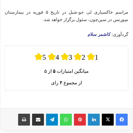
مراسم خاکسپاری لی جو-شیل در تاریخ ۵ فوریه در بیمارستان
سِورنس در سین‌چون، سئول برگزار خواهد شد.
گردآوری:
کاشمر سلام
5
4
3
2
1
میانگین امتیازات
۵
از ۵
از مجموع
۲
رای
لینکدین
پینترست
واتس آپ
تلگرام
اشتراک گذاری از طریق ایمیل
چاپ