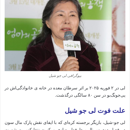
بیوگرافی لی جو شیل
لی در ۲ فوریه ۲۰۲۵ بر اثر سرطان معده در خانه ی خانوادگی‌اش در
یی‌جونگ‌بو در سن ۸۰ سالگی درگذشت.
علت فوت لی جو شیل
لی جو-شیل، بازیگر برجسته کره‌ای که با ایفای نقش پارک مال سون
در فصل دوم سریال پرطرفدار «بازی مرکب» نتفلیکس به شهرت