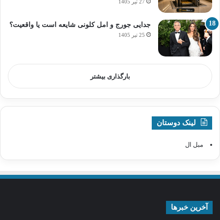
27 تیر 1405
جدایی جورج و امل کلونی شایعه است یا واقعیت؟
25 تیر 1405
بارگذاری بیشتر
لینک دوستان
مبل ال
آخرین خبرها