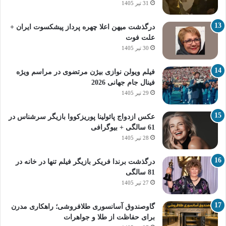
31 تیر 1405
درگذشت میهن اعلا چهره پرداز پیشکسوت ایران +
علت فوت
30 تیر 1405
فیلم ویولن نوازی بیژن مرتضوی در مراسم ویژه
فینال جام جهانی 2026
29 تیر 1405
عکس ازدواج پائولینا پوریزکووا بازیگر سرشناس در
61 سالگی + بیوگرافی
28 تیر 1405
درگذشت برندا فریکر بازیگر فیلم تنها در خانه در
81 سالگی
27 تیر 1405
گاوصندوق آسانسوری طلافروشی؛ راهکاری مدرن
برای حفاظت از طلا و جواهرات