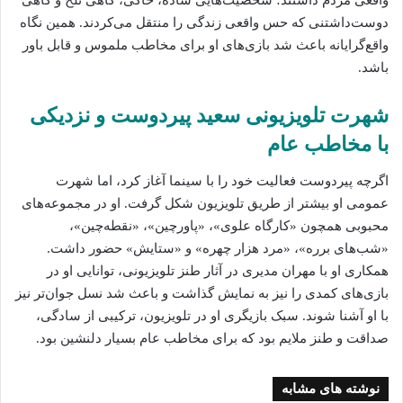
واقعی مردم داشتند؛ شخصیت‌هایی ساده، خاکی، گاهی تلخ و گاهی
دوست‌داشتنی که حس واقعی زندگی را منتقل می‌کردند. همین نگاه
واقع‌گرایانه باعث شد بازی‌های او برای مخاطب ملموس و قابل باور
باشد.
شهرت تلویزیونی سعید پیردوست و نزدیکی
با مخاطب عام
اگرچه پیردوست فعالیت خود را با سینما آغاز کرد، اما شهرت
عمومی او بیشتر از طریق تلویزیون شکل گرفت. او در مجموعه‌های
محبوبی همچون «کارگاه علوی»، «پاورچین»، «نقطه‌چین»،
«شب‌های برره»، «مرد هزار چهره» و «ستایش» حضور داشت.
همکاری او با مهران مدیری در آثار طنز تلویزیونی، توانایی او در
بازی‌های کمدی را نیز به نمایش گذاشت و باعث شد نسل جوان‌تر نیز
با او آشنا شوند. سبک بازیگری او در تلویزیون، ترکیبی از سادگی،
صداقت و طنز ملایم بود که برای مخاطب عام بسیار دلنشین بود.
نوشته های مشابه