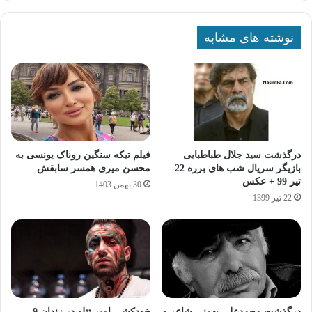
نوشته های مشابه
درگذشت سید جلال طباطبایی
فیلم تیکه سنگین روناک یونسی به
بازیگر سریال شب های برره 22
محسن میری همسر سابقش
تیر 99 + عکس
30 بهمن 1403
22 تیر 1399
درگذشت محمدعلی بهمنی شاعر و
خودکشی امیر تتلو در زندان 9