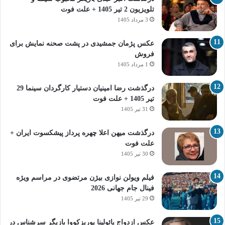
تلویزیون 2 تیر 1405 + علت فوت
3 مرداد 1405
عکس پژمان جمشیدی در پشت صحنه نمایش برای
فروش
1 مرداد 1405
درگذشت رضا امینیان دستیار کارگردان سینما 29
تیر 1405 + علت فوت
31 تیر 1405
درگذشت میهن اعلا چهره پرداز پیشکسوت ایران +
علت فوت
30 تیر 1405
فیلم ویولن نوازی بیژن مرتضوی در مراسم ویژه
فینال جام جهانی 2026
29 تیر 1405
عکس ازدواج پائولینا پوریزکووا بازیگر سرشناس در