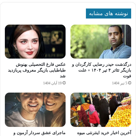
نوشته های مشابه
درگذشت حیدر رضایی کارگردان و
عکس فارغ التحصیلی بهنوش
بازیگر تئاتر ۴ تیر ۱۴۰۴ + علت
طباطبایی بازیگر معروف پربازدید
فوت
شد
5 تیر 1404
19 آبان 1404
آخرین اخبار خرید اینترنتی میوه
ماجرای عشق سردار آزمون و