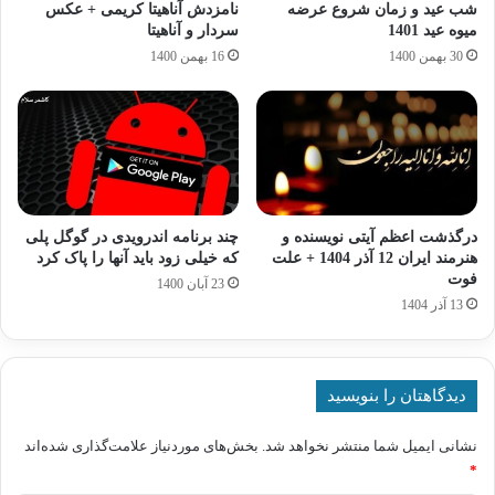
شب عید و زمان شروع عرضه
نامزدش آناهیتا کریمی + عکس
میوه عید 1401
سردار و آناهیتا
30 بهمن 1400
16 بهمن 1400
درگذشت اعظم آیتی نویسنده و
چند برنامه اندرویدی در گوگل پلی
هنرمند ایران 12 آذر 1404 + علت
که خیلی زود باید آنها را پاک کرد
فوت
23 آبان 1400
13 آذر 1404
دیدگاهتان را بنویسید
نشانی ایمیل شما منتشر نخواهد شد.
بخش‌های موردنیاز علامت‌گذاری شده‌اند
*