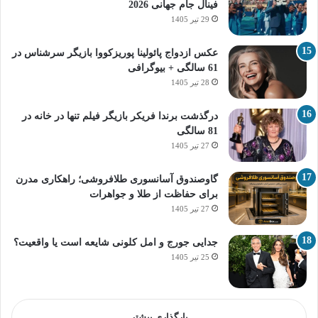
فینال جام جهانی 2026
29 تیر 1405
عکس ازدواج پائولینا پوریزکووا بازیگر سرشناس در
61 سالگی + بیوگرافی
28 تیر 1405
درگذشت برندا فریکر بازیگر فیلم تنها در خانه در
81 سالگی
27 تیر 1405
گاوصندوق آسانسوری طلافروشی؛ راهکاری مدرن
برای حفاظت از طلا و جواهرات
27 تیر 1405
جدایی جورج و امل کلونی شایعه است یا واقعیت؟
25 تیر 1405
بارگذاری بیشتر