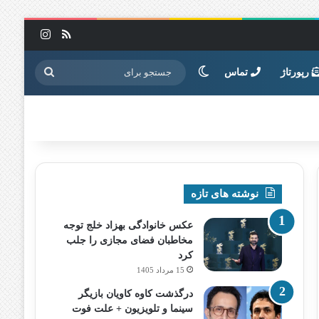
خوراک
اینستاگرا
تغییر پوسته
جستجو
رپورتاژ
تماس
برای
نوشته های تازه
عکس خانوادگی بهزاد خلج توجه
مخاطبان فضای مجازی را جلب
کرد
15 مرداد 1405
درگذشت کاوه کاویان بازیگر
سینما و تلویزیون + علت فوت