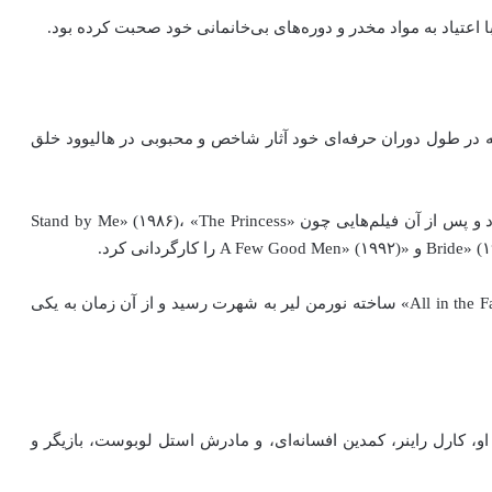
اعتیاد به مواد مخدر و دوره‌های بی‌خانمانی خود صحبت کرده بود.
د که در طول دوران حرفه‌ای خود آثار شاخص و محبوبی در هالیوود خلق
نخستین تجربه کارگردانی او «This Is Spinal Tap» (۱۹۸۴) بود و پس از آن فیلم‌هایی چون «Stand by Me» (۱۹۸۶)، «The Princess
کارگردانی کرد.
او نخستین‌بار با ایفای نقش مایک در سیت‌کام مشهور «All in the Family» ساخته نورمن لیر به شهرت رسید و از آن زمان به یکی
متولد شد. پدر او، کارل راینر، کمدین افسانه‌ای، و مادرش استل لوبوست، بازیگر و