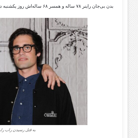
بدن بی‌جان راینر ۷۸ ساله و همسر ۶۸ ساله‌اش روز یکشنبه در خانه‌شان در منطقه برنت‌وود لس‌آنجلس پیدا شد.
به قتل رسیدن راب را