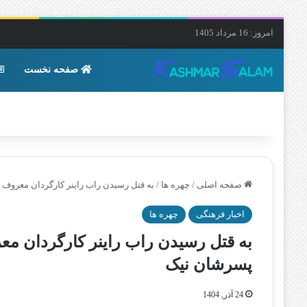
امروز: 16 مرداد 1405
صفحه نخست
صفحه اصلی
/
چهره ها
/
به قتل رسیدن راب راینر کارگردان معرو
اخبار فرهنگی
چهره ها
به قتل رسیدن راب راینر کارگردان 
پسرشان نیک
24 آذر, 1404