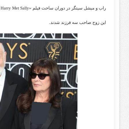
راب و میشل سینگر در دوران ساخت فیلم «When Harry Met Sally…» با یکدیگر آشنا شدند و در سال ۱۹۸۹ ازدواج کردند.
این زوج صاحب سه فرزند شدند.