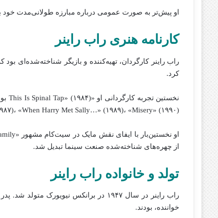
او پیش‌تر به صورت عمومی درباره مبارزه طولانی‌مدت خود با 
کارنامه هنری راب راینر
راب راینر کارگردان، تهیه‌کننده و بازیگر شناخته‌شده‌ای بو
کرد.
Bride» (۱۹۸۷)، «When Harry Met Sally…» (۱۹۸۹)، «Misery» (۱۹۹۰) و «A Few Good Men» (۱۹۹۲) را 
از چهره‌های شناخته‌شده صنعت سینما تبدیل شد.
تولد و خانواده راب راینر
راب راینر در سال ۱۹۴۷ در برانکس نیویورک 
خواننده، بودند.