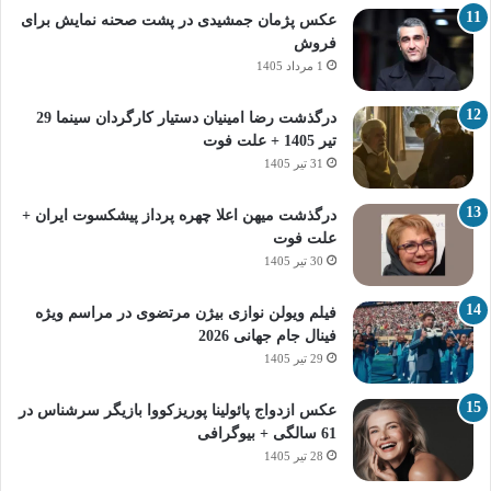
عکس پژمان جمشیدی در پشت صحنه نمایش برای
فروش
1 مرداد 1405
درگذشت رضا امینیان دستیار کارگردان سینما 29
تیر 1405 + علت فوت
31 تیر 1405
درگذشت میهن اعلا چهره پرداز پیشکسوت ایران +
علت فوت
30 تیر 1405
فیلم ویولن نوازی بیژن مرتضوی در مراسم ویژه
فینال جام جهانی 2026
29 تیر 1405
عکس ازدواج پائولینا پوریزکووا بازیگر سرشناس در
61 سالگی + بیوگرافی
28 تیر 1405