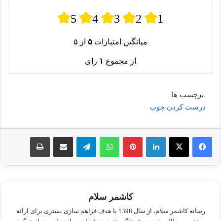
5
4
3
2
1
میانگین امتیازات
۵
از ۵
از مجموع
۱
رای
برچسب ها
درست کردن چوب
لینکدین
پینترست
واتس آپ
تلگرام
اشتراک گذاری از طریق ایمیل
چاپ
کاشمر سلام
رسانه کاشمر سلام، از سال 1398 با هدف فراهم سازی بستری برای ارائه