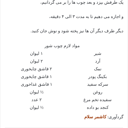
یک طرفش بپزد و بعد چوب ها را بر می گردانیم،
و اجازه می دهیم تا به مدت ۳ الی ۴ دقیقه،
دیگر طرف دیگر آن ها نیز پخته شود و نوش جان کنید.
مواد لازم چوب شور
شیر
۱ لیوان
آرد
۲ لیوان
نمک
۲ قاشق چایخوری
بکینگ پودر
۱ قاشق چایخوری
سرکه سفید
۱ قاشق غذاخوری
روغن
½ لیوان
سفیده تخم مرغ
۲ عدد
کنجد بو داده
½ لیوان
گردآوری:
کاشمر سلام