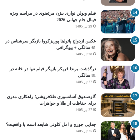
فیلم ویولن نوازی بیژن مرتضوی در مراسم ویژه
فینال جام جهانی 2026
29 تیر 1405
عکس ازدواج پائولینا پوریزکووا بازیگر سرشناس در
61 سالگی + بیوگرافی
28 تیر 1405
درگذشت برندا فریکر بازیگر فیلم تنها در خانه در
81 سالگی
27 تیر 1405
گاوصندوق آسانسوری طلافروشی؛ راهکاری مدرن
برای حفاظت از طلا و جواهرات
27 تیر 1405
جدایی جورج و امل کلونی شایعه است یا واقعیت؟
25 تیر 1405