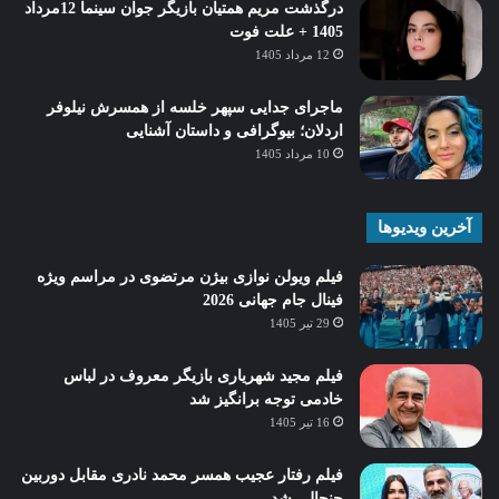
درگذشت مریم همتیان بازیگر جوان سینما 12مرداد
1405 + علت فوت
12 مرداد 1405
ماجرای جدایی سپهر خلسه از همسرش نیلوفر
اردلان؛ بیوگرافی و داستان آشنایی
10 مرداد 1405
آخرین ویدیوها
فیلم ویولن نوازی بیژن مرتضوی در مراسم ویژه
فینال جام جهانی 2026
29 تیر 1405
فیلم مجید شهریاری بازیگر معروف در لباس
خادمی توجه برانگیز شد
16 تیر 1405
فیلم رفتار عجیب همسر محمد نادری مقابل دوربین
جنجالی شد