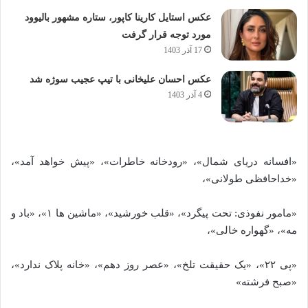
عکس استایل کارینا کاپور، ستاره مشهور بالیوود
مورد توجه قرار گرفت
17 آذر 1403
عکس احسان علیخانی با تیپ عجیب سوژه شد
4 آذر 1403
«افسانه دریای شمال»، «رودخانه خاطرات»، «پیش خواهد آمد»،
«خداحافظی طولانی»،
«مامور نفوذی: تحت پیگرد»، «قلب خورشید»، «ماشین ‌ها ۱»، «باد و
مه»، «گهواره خالی»،
«پی ۲۲»، «یک حقیقت تلخ»، «عصر روز دهم»، «خانه پلاک ندارد»،
«صبح فرشته»