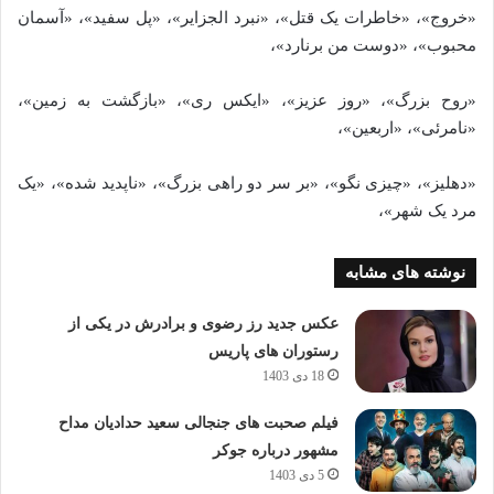
«خروج»، «خاطرات یک قتل»، «نبرد الجزایر»، «پل سفید»، «آسمان
محبوب»، «دوست من برنارد»،
«روح بزرگ»، «روز عزیز»، «ایکس ری»، «بازگشت به زمین»،
«نامرئی»، «اربعین»،
«دهلیز»، «چیزی نگو»، «بر سر دو راهی بزرگ»، «ناپدید شده»، «یک
مرد یک شهر»،
نوشته های مشابه
عکس جدید رز رضوی و برادرش در یکی از
رستوران های پاریس
18 دی 1403
فیلم صحبت های جنجالی سعید حدادیان مداح
مشهور درباره جوکر
5 دی 1403