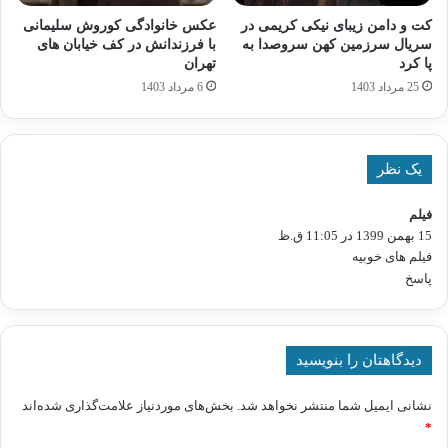
کت و دامن زیبای نیکی کریمی در
عکس خانوادگی کوروش سلیمانی
سریال سرزمین کهن سروصدا به
با فرزندانش در کف خیابان های
پا کرد
تهران
25 مرداد 1403
6 مرداد 1403
یک نظر
فیلم
گ
15 بهمن 1399 در 11:05 ق.ظ
ف
ت
فیلم های خوبیه
:
پاسخ
دیدگاهتان را بنویسید
نشانی ایمیل شما منتشر نخواهد شد.
بخش‌های موردنیاز علامت‌گذاری شده‌اند
*