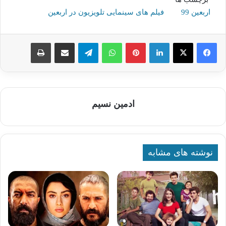
اربعین 99
فیلم های سینمایی تلویزیون در اربعین
لینکدین
پینترست
واتس آپ
تلگرام
اشتراک گذاری از طریق ایمیل
چاپ
ادمین نسیم
نوشته های مشابه