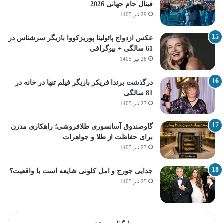
فینال جام جهانی 2026
29 تیر 1405
عکس ازدواج پائولینا پوریزکووا بازیگر سرشناس در
61 سالگی + بیوگرافی
28 تیر 1405
درگذشت برندا فریکر بازیگر فیلم تنها در خانه در
81 سالگی
27 تیر 1405
گاوصندوق آسانسوری طلافروشی؛ راهکاری مدرن
برای حفاظت از طلا و جواهرات
27 تیر 1405
جدایی جورج و امل کلونی شایعه است یا واقعیت؟
25 تیر 1405