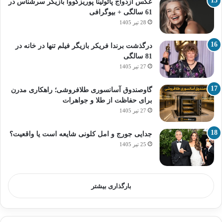
عکس ازدواج پائولینا پوریزکووا بازیگر سرشناس در
61 سالگی + بیوگرافی
28 تیر 1405
درگذشت برندا فریکر بازیگر فیلم تنها در خانه در
81 سالگی
27 تیر 1405
گاوصندوق آسانسوری طلافروشی؛ راهکاری مدرن
برای حفاظت از طلا و جواهرات
27 تیر 1405
جدایی جورج و امل کلونی شایعه است یا واقعیت؟
25 تیر 1405
بارگذاری بیشتر