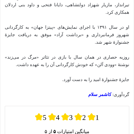
تیرانداز، مازیار شهزاد دولتشاهی، دایانا فتحی و داود بنی اردلان
همکاری کرد.
او در سال ۱۳۹۱ با اجرای نمایش‌های «پیتزا جهان» به کارگردانی
شهروز فرمانبرداری و «برداشت آزاد» موفق به دریافت جایزهٔ
جشنوارهٔ شهر شد.
روزبه حصاری در همان سال با بازی در تئاتر «مرگ در می‌زند»
نوشتهٔ «وودی آلن» که خودش کارگردانی آن را به عهده داشت.
جایزهٔ جشنوارهٔ امید را به دست آورد.
گردآوری:
کاشمر سلام
5
4
3
2
1
میانگین امتیازات
۵
از ۵