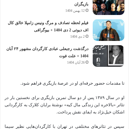
بازیگران
12 بهمن 1404
فیلم لحظه تصادف و مرگ ونیس زامپلا خالق کال
اف دیوتی 2 دی 1404 + بیوگرافی
2 دی 1404
درگذشت رجبعلی عبادی کارگردان مشهور ۲۴ آبان
1404 + علت فوت
26 آبان 1404
تا مقدمات حضور حرفه‌ای او در عرصهٔ بازیگری فراهم شود.
او در سال ۱۳۸۹ پس از دو سال تمرین بازیگری برای نخستین بار در
تئاتر «بالاخره این زندگی مال کیه» نوشتهٔ برایان کلارک به کارگردانی
اشکان خیل‌نژاد به ایفای نقش پرداخت.
سپس در تئاترهای مختلفی در تهران با کارگردان‌هایی نظیرِ سیما