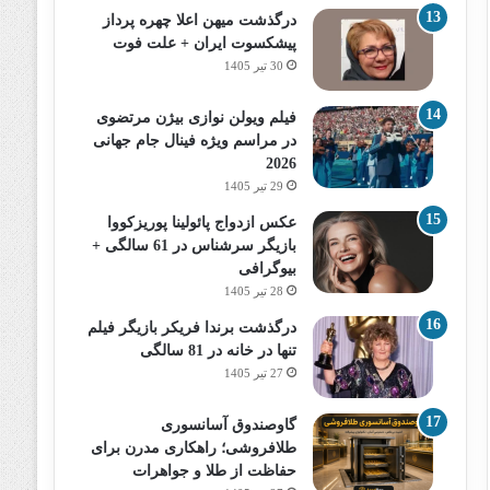
درگذشت میهن اعلا چهره پرداز
پیشکسوت ایران + علت فوت
30 تیر 1405
فیلم ویولن نوازی بیژن مرتضوی
در مراسم ویژه فینال جام جهانی
2026
29 تیر 1405
عکس ازدواج پائولینا پوریزکووا
بازیگر سرشناس در 61 سالگی +
بیوگرافی
28 تیر 1405
درگذشت برندا فریکر بازیگر فیلم
تنها در خانه در 81 سالگی
27 تیر 1405
گاوصندوق آسانسوری
طلافروشی؛ راهکاری مدرن برای
حفاظت از طلا و جواهرات