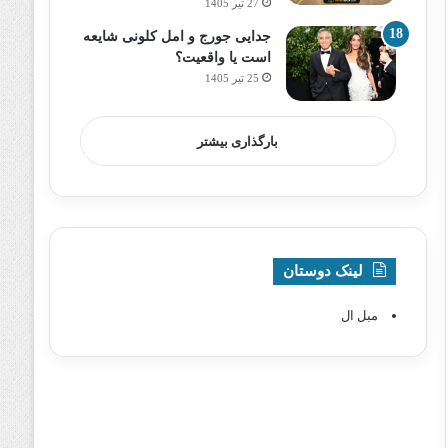
27 تیر 1405
جدایی جورج و امل کلونی شایعه
است یا واقعیت؟
25 تیر 1405
بارگذاری بیشتر
لینک دوستان
مبل ال