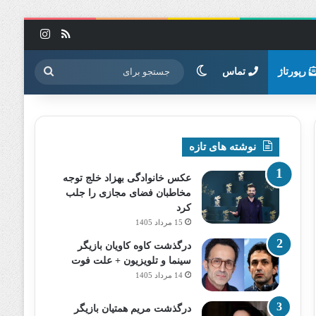
خوراک
اینستاگرا
تغییر پوسته
جستجو
رپورتاژ
تماس
برای
نوشته های تازه
عکس خانوادگی بهزاد خلج توجه
مخاطبان فضای مجازی را جلب
کرد
15 مرداد 1405
درگذشت کاوه کاویان بازیگر
سینما و تلویزیون + علت فوت
14 مرداد 1405
درگذشت مریم همتیان بازیگر