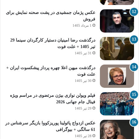
عکس پژمان جمشیدی در پشت صحنه نمایش برای
فروش
1 مرداد 1405
درگذشت رضا امینیان دستیار کارگردان سینما 29
تیر 1405 + علت فوت
31 تیر 1405
درگذشت میهن اعلا چهره پرداز پیشکسوت ایران +
علت فوت
30 تیر 1405
فیلم ویولن نوازی بیژن مرتضوی در مراسم ویژه
فینال جام جهانی 2026
29 تیر 1405
عکس ازدواج پائولینا پوریزکووا بازیگر سرشناس در
61 سالگی + بیوگرافی
28 تیر 1405