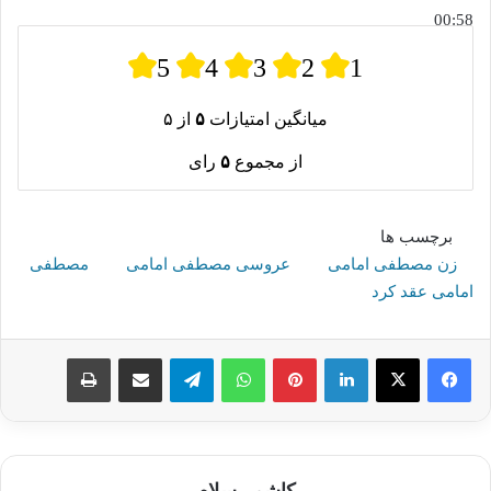
00:58
5
4
3
2
1
میانگین امتیازات
۵
از ۵
از مجموع
۵
رای
برچسب ها
زن مصطفی امامی
عروسی مصطفی امامی
مصطفی
امامی عقد کرد
لینکدین
پینترست
واتس آپ
تلگرام
اشتراک گذاری از طریق ایمیل
چاپ