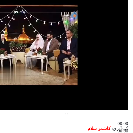
::
00:00
گردآوری:
کاشمر سلام
00:00