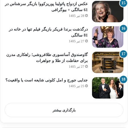
عکس ازدواج پائولینا پوریزکووا بازیگر سرشناس در
61 سالگی + بیوگرافی
28 تیر 1405
درگذشت برندا فریکر بازیگر فیلم تنها در خانه در
81 سالگی
27 تیر 1405
گاوصندوق آسانسوری طلافروشی؛ راهکاری مدرن
برای حفاظت از طلا و جواهرات
27 تیر 1405
جدایی جورج و امل کلونی شایعه است یا واقعیت؟
25 تیر 1405
بارگذاری بیشتر