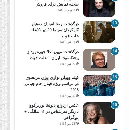
صحنه نمایش برای فروش
1 مرداد 1405
درگذشت رضا امینیان دستیار
کارگردان سینما 29 تیر 1405 +
علت فوت
31 تیر 1405
درگذشت میهن اعلا چهره پرداز
پیشکسوت ایران + علت فوت
30 تیر 1405
فیلم ویولن نوازی بیژن مرتضوی
در مراسم ویژه فینال جام جهانی
2026
29 تیر 1405
عکس ازدواج پائولینا پوریزکووا
بازیگر سرشناس در 61 سالگی +
بیوگرافی
28 تیر 1405