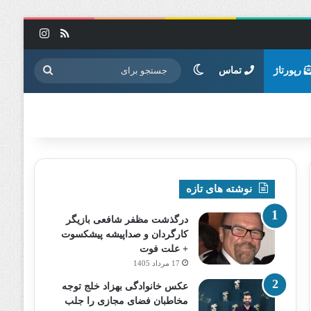
خوراک
اینستاگرا
تغییر پوسته
جستجو
رپورتاژ
تماس
برای
نوشته های تازه
درگذشت مظفر شافعی بازیگر
کارگردان و صداپیشه پیشکسوت
+ علت فوت
17 مرداد 1405
عکس خانوادگی بهزاد خلج توجه
مخاطبان فضای مجازی را جلب