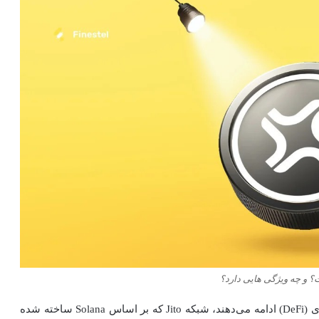
 و چه ویژگی هایی دارد؟
در حالی که پروتکل‌های لیکویید استیکینگ به نقض حوزه دیفای (DeFi) ادامه می‌دهند، شبکه Jito که بر اساس Solana ساخته شده