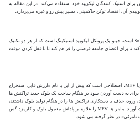
بل استخراج (MEV) به عنوان پاداش برای استیک کنندگان لیکویید خود استفاده می‌کند. در این مقاله به
جیتو یک پلتفرم مالی غیرمتمرکز (DeFi) مبتنی بر شبکه Solana است. جیتو یک پروتکل لیکویید استیکینگ است که از هر دو تکنیک
رزش قابل استخراج (MEV) استفاده می‌کند تا برای اعضای جامعه فرصتی را فراهم کند تا با قفل کردن موقت
حداکثر ارزش قابل استخراج (Maximum Extractable Value) یا MEV، اصطلاحی است که پیش از این با نام «ارزش قابل استخراج‌
که برای به دست آوردن سود در هنگام ساخت یک بلوک جدید تراکنش ها
 ورود، حذف یا دستکاری تراکنش ها را در هنگام تولید بلوک داشتند،
می توانستند با تغییر کارمزد تراکنش ها درآمد بیشتری بدست آورند. ماینر ها MEV را علاوه بر پاداش معمول بلوک و کارمزد گس
ت نامرئی» در نظر گرفته می شود.