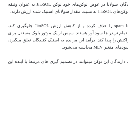
فارمینگ MEV در سولانا استفاده می‌کند. تمام استیک کنندگان سولانا در عوض توکن‌های خود توکن‌ JitoSOL به عنوان وثیقه
استیکینگ MEV در Jito به گونه ای طراحی شده است تا spam را حذف کرده و از کاهش ارزش JitoSOL جلوگیری کند.
ند که برای تمام تریدر ها سود آور هستند. سپس از یک موتور بلوک مستقل برای
نش را پیدا کند. درآمد این مزایده به استیک کنندگان تعلق میگیرد،
وکن اصلی، کاربردی و حاکمیتی شبکه Jito است. دارندگان این توکن میتوانند در تصمیم گیری های مرتبط با آینده این