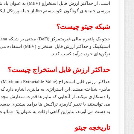
است، از حداکثر ارزش قا
بررسی جنبه‌های گوناگون اکوسیستم Jito از جمله پروتکل لیکوییدی آن، اقتصاد توکن حاکمیتی، مسیر پیش رو و غیره می‌پردازد.
شبکه جیتو چیست؟
استیکینگ و حداکثر ا
توکن‌های خود، درآمد کسب کنند.
حداکثر ارزش قابل استخراج چیست؟
ماینر» شناخته میشد، این استراتژی به ماینری اشاره دارد 
را دستکاری میکند. از آنجایی که ماینرها قدرت سفارش مجدد،
به دست می آورند، بنابراین گاهی اوقات به عنوان یک «مالیا
تاریخچه جیتو