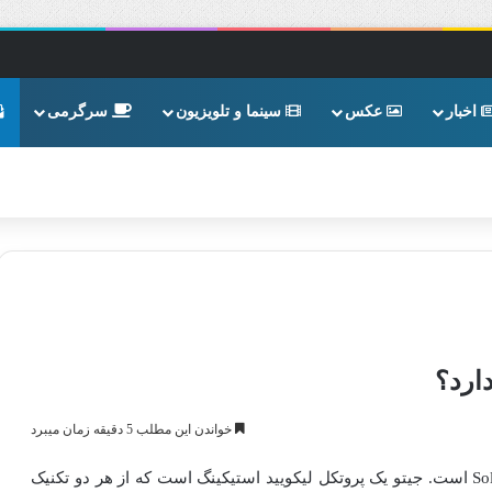
اخبار
عکس
سینما و تلویزیون
سرگرمی
ارد؟
خواندن این مطلب 5 دقیقه زمان میبرد
جیتو یک پلتفرم مالی غیرمتمرکز (DeFi) مبتنی بر شبکه Solana است. جیتو یک پروتکل لیکویید استیکینگ است که از هر دو تکنیک