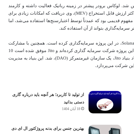
لوکاس برودر تأسیس شد. لوکاس برودر پیشتر در زمینه رباتیک فعالیت داشته و کارمند
شرکت Tesla بوده است. با افزایش علاقه برودر به تکنیک حداکثر ارزش قابل استخراج (MEV)، وی دریافت که امکانات زیادی برای
یک سیستم MEV عمومی وجود دارد. در ابتدا، MEV یک مفهوم قدیمی بود که عمدتاً توسط اعتبارسنج‌ها استفاده می‌شد، اما
آناتولی یاکووننکو، موسس شرکت Solana Ventures و Solana Labs، در این پروژه سرمایه‌گذاری کرده است. همچنین با مشارکت‌
Solana Ventures و Solana Labs، سایر سرمایه‌گذاران نیز در این پروژه شرکت سرمایه گذاری کرده‌اند و Jito موفق شده است 10
میلیون دلار جذب سرمایه کند. موفقیت این پروژه، باعث ایجاد بنیاد Jito، یک سازمان غیرمتمرکز (DAO)، شد. این بنیاد به مدیریت
از تولید تا کاربرد؛ هر آنچه باید درباره گاری
دستی بدانید
18 آبان 1404
بهترین جنس برای بدنه پروژکتور ال ای دی