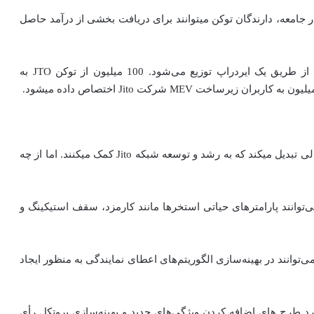
اس میزان دارایی توکن JTO و مشارکت‌ در جامعه، دارندگان توکن میتوانند برای دریافت بخشی از درآمد حاصل
20% از عرضه کل توکن به جامعه اختصاص یافته است که از طریق یک ایردراپ توزیع می‌شود. 100 میلیون از توکن JTO به
توکن JTO، هولدرهای فعال سولانا را به مشارکت‌کنندگان فعالی تبدیل میکند که به رشد و توسعه شبکه Jito کمک میکنند. اما از چه
یت استخرهای نقدینگی JitoSOL: دارندگان توکن JTO می‌توانند پارامترهای حیاتی استخرها مانند کارمزد، سقف استیکینگ و
‌توانند در بهینه‌سازی الگوریتم‌های اعطای نمایندگی به منظور ایجاد
ه می‌دهد تا در مورد طرح های اضافه کردن ویژگی‌های جدید و بهینه‌سازی پروتکل رأی