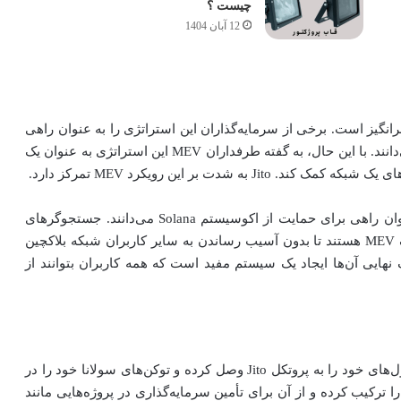
چیست ؟
12 آبان 1404
زارز بسیار بحث برانگیز است. برخی از سرمایه‌گذاران این استراتژی را به عنوان راهی
برای بهره‌گیری از تریدرها و تلاش برای دستکاری سیستم می‌دانند. با این حال، به گفته طرفداران MEV این استراتژی به عنوان یک
دت بر این رویکرد MEV تمرکز دارد.
تیم توسعه آن این برنامه استیکینگ مبتنی بر MEV را به عنوان راهی برای حمایت از اکوسیستم Solana می‌دانند. جستجوگرهای
MEV جیتو به دنبال شناسایی و جلوگیری از اشکال خطرناک MEV هستند تا بدون آسیب رساندن به سایر کاربران شبکه بلاکچین
 هدف نهایی آن‌ها ایجاد یک سیستم مفید است که همه کاربران بتوانند از
اعضای جامعه Jito که دارای سولانا هستند، می‌توانند کیف پول‌های خود را به پروتکل Jito وصل کرده و توکن‌های سولانا خود را در
 واریز کنند. سپس، Jito تمام این ارز را ترکیب کرده و از آن برای تأمین سرمایه‌گذاری در پروژه‌هایی مانند