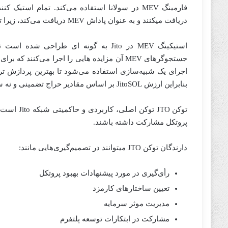
دریافت میکنند و به عنوان پاداش MEV دریافت می‌کند، زیرا توکن‌های JitoSOL به نسبت مقدار سولانای استیک شده ارزش دارند.
جستجوگرهای MEV آن مزایده هایی را اجرا می‌کن
اجرای یک شبیه‌سازی استفاده می‌شود تا بهترین پردازش تراک
بنابراین ارزش JitoSOL بر اساس مقادیر حراج تضمینی و نه سودهای متغیر MEV محاسبه می‌شود.
توکن JTO ت
پروتکل مشارکت داشته باشند.
دارندگان توکن JTO میتوانند در تصمیم‌گیری‌هایی مانند:
رأی‌گیری در مورد پیشنهادات بهبود پروتکل
تعیین ساختارهای کارمزد
مدیریت موثر سرمایه
مشارکت در ابتکارات توسعه پلتفرم