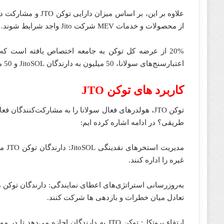
علاوه بر این، بر اس
از محصولات و خدمات MEV شرکت Jito واجد شرایط شوند.
اعتبارسنج‌های سولانا، 50 میلیون به دارندگان JitoSOL و 50 میلیون به کاربران زیرساخت MEV شرکت Jito اختصاص داده میشود.
کاربرد های توکن
JTO
طریقی؟ در ادامه اشاره کرده ایم:
مدیر
غیره را اداره کنند.
به‌روزرسانی استراتژی‌های اعطای نمایندگی: دارندگان توکن می
تعادل میان خطرات و بازدهی ها شرکت کنند.
ارتقاء پروتکل: توکن JTO به دارندگان اجاز