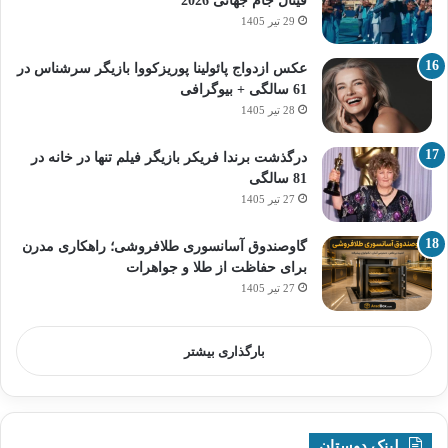
فینال جام جهانی 2026
29 تیر 1405
عکس ازدواج پائولینا پوریزکووا بازیگر سرشناس در
61 سالگی + بیوگرافی
28 تیر 1405
درگذشت برندا فریکر بازیگر فیلم تنها در خانه در
81 سالگی
27 تیر 1405
گاوصندوق آسانسوری طلافروشی؛ راهکاری مدرن
برای حفاظت از طلا و جواهرات
27 تیر 1405
بارگذاری بیشتر
لینک دوستان