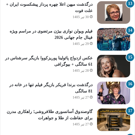
درگذشت میهن اعلا چهره پرداز پیشکسوت ایران +
علت فوت
30 تیر 1405
فیلم ویولن نوازی بیژن مرتضوی در مراسم ویژه
فینال جام جهانی 2026
29 تیر 1405
عکس ازدواج پائولینا پوریزکووا بازیگر سرشناس در
61 سالگی + بیوگرافی
28 تیر 1405
درگذشت برندا فریکر بازیگر فیلم تنها در خانه در
81 سالگی
27 تیر 1405
گاوصندوق آسانسوری طلافروشی؛ راهکاری مدرن
برای حفاظت از طلا و جواهرات
27 تیر 1405