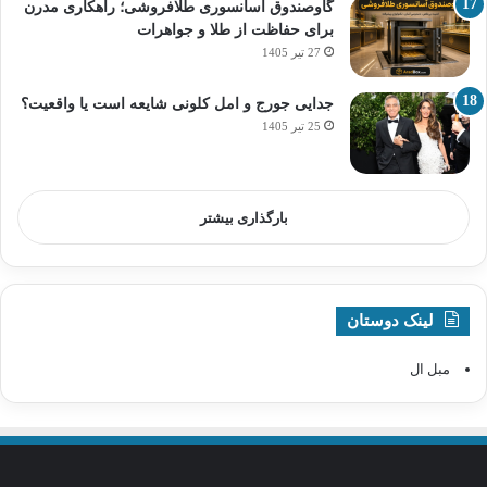
گاوصندوق آسانسوری طلافروشی؛ راهکاری مدرن
برای حفاظت از طلا و جواهرات
27 تیر 1405
جدایی جورج و امل کلونی شایعه است یا واقعیت؟
25 تیر 1405
بارگذاری بیشتر
لینک دوستان
مبل ال