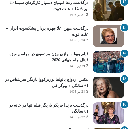
درگذشت رضا امینیان دستیار کارگردان سینما 29
تیر 1405 + علت فوت
31 تیر 1405
درگذشت میهن اعلا چهره پرداز پیشکسوت ایران +
علت فوت
30 تیر 1405
فیلم ویولن نوازی بیژن مرتضوی در مراسم ویژه
فینال جام جهانی 2026
29 تیر 1405
عکس ازدواج پائولینا پوریزکووا بازیگر سرشناس در
61 سالگی + بیوگرافی
28 تیر 1405
درگذشت برندا فریکر بازیگر فیلم تنها در خانه در
81 سالگی
27 تیر 1405