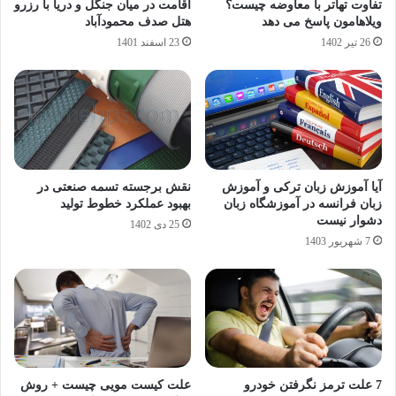
تفاوت تهاتر با معاوضه چیست؟
اقامت در میان جنگل و دریا با رزرو
ویلاهامون پاسخ می دهد
هتل صدف محمودآباد
26 تیر 1402
23 اسفند 1401
آیا آموزش زبان ترکی و آموزش
نقش برجسته تسمه صنعتی در
زبان فرانسه در آموزشگاه زبان
بهبود عملکرد خطوط تولید
دشوار نیست
25 دی 1402
7 شهریور 1403
7 علت ترمز نگرفتن خودرو
علت کیست مویی چیست + روش