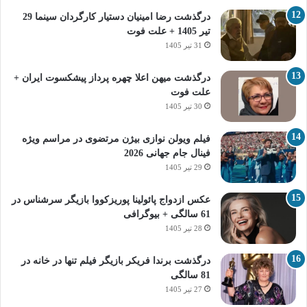
درگذشت رضا امینیان دستیار کارگردان سینما 29
تیر 1405 + علت فوت
31 تیر 1405
درگذشت میهن اعلا چهره پرداز پیشکسوت ایران +
علت فوت
30 تیر 1405
فیلم ویولن نوازی بیژن مرتضوی در مراسم ویژه
فینال جام جهانی 2026
29 تیر 1405
عکس ازدواج پائولینا پوریزکووا بازیگر سرشناس در
61 سالگی + بیوگرافی
28 تیر 1405
درگذشت برندا فریکر بازیگر فیلم تنها در خانه در
81 سالگی
27 تیر 1405