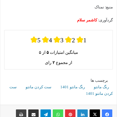
منبع: نمناک
گردآوری:
کاشمر سلام
5
4
3
2
1
میانگین امتیازات
۵
از ۵
از مجموع
۲
رای
برچسب ها
رنگ مانتو
رنگ مانتو 1401
ست کردن مانتو
ست
کردن مانتو 1401
لینکدین
پینترست
واتس آپ
تلگرام
اشتراک گذاری از طریق ایمیل
چاپ