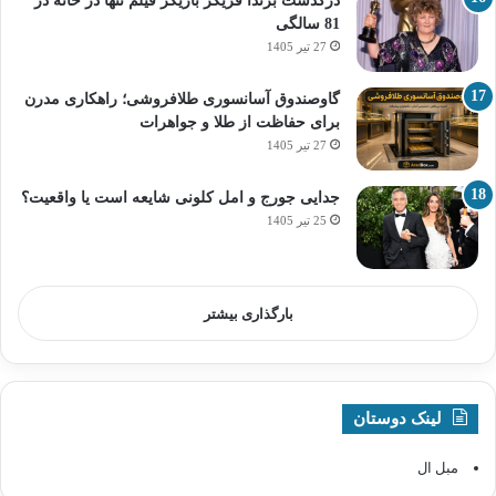
درگذشت برندا فریکر بازیگر فیلم تنها در خانه در
81 سالگی
27 تیر 1405
گاوصندوق آسانسوری طلافروشی؛ راهکاری مدرن
برای حفاظت از طلا و جواهرات
27 تیر 1405
جدایی جورج و امل کلونی شایعه است یا واقعیت؟
25 تیر 1405
بارگذاری بیشتر
لینک دوستان
مبل ال