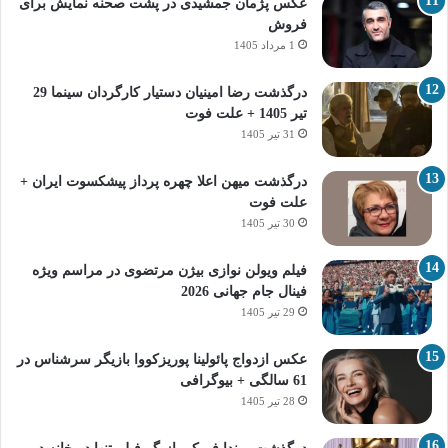
عکس پژمان جمشیدی در پشت صحنه نمایش برای
فروش
1 مرداد 1405
درگذشت رضا امینیان دستیار کارگردان سینما 29
تیر 1405 + علت فوت
31 تیر 1405
درگذشت میهن اعلا چهره پرداز پیشکسوت ایران +
علت فوت
30 تیر 1405
فیلم ویولن نوازی بیژن مرتضوی در مراسم ویژه
فینال جام جهانی 2026
29 تیر 1405
عکس ازدواج پائولینا پوریزکووا بازیگر سرشناس در
61 سالگی + بیوگرافی
28 تیر 1405