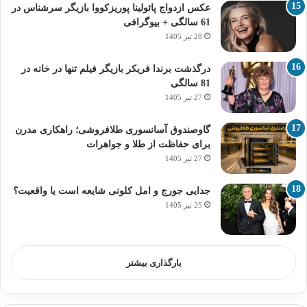
عکس ازدواج پائولینا پوریزکووا بازیگر سرشناس در
61 سالگی + بیوگرافی
28 تیر 1405
درگذشت برندا فریکر بازیگر فیلم تنها در خانه در
81 سالگی
27 تیر 1405
گاوصندوق آسانسوری طلافروشی؛ راهکاری مدرن
برای حفاظت از طلا و جواهرات
27 تیر 1405
جدایی جورج و امل کلونی شایعه است یا واقعیت؟
25 تیر 1405
بارگذاری بیشتر